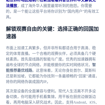
站世界杯地区限制
和
在新加坡看抖音世界杯中文解说无
法播放
，成了海外华人圈里最常听到的抱怨。你需要
的，是一个能让这些平台将你识别为“国内用户”的有效工
具。
解锁观赛自由的关键：选择正确的回国加
速器
市面上加速工具繁多，但并非所有都适合用于高清、稳
定的体育直播。一个合格的观赛伙伴，必须具备几个硬
核素质。首先是线路的智能与广度。优秀的加速器拥有
遍布全球的节点网络，并能根据你的实时网络状况，
智
能推荐最优线路
。这意味着，无论你身处首尔、莫斯科
还是新加坡，它都能为你找到一条最顺畅的“回家”通道，
将你的网络伪装成国内IP。
其次是设备的全面兼容与便利。现代人生活离不开多设
备切换，你可能用手机看集锦，用平板在厨房边做饭边
看，再用电脑深入研究战术。因此，支持Android、iOS、