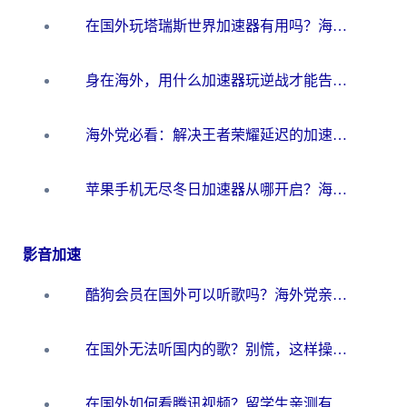
在国外玩塔瑞斯世界加速器有用吗？海外玩家亲测后的真实答案
身在海外，用什么加速器玩逆战才能告别延迟？
海外党必看：解决王者荣耀延迟的加速器终极指南——从EVE到猫和老鼠，一个工具全搞定
苹果手机无尽冬日加速器从哪开启？海外玩家的冬日生存指南
影音加速
酷狗会员在国外可以听歌吗？海外党亲测有效：3步解决音乐权限难题
在国外无法听国内的歌？别慌，这样操作就能畅听QQ音乐（附亲测加速器推荐）
在国外如何看腾讯视频？留学生亲测有效的回国加速方案