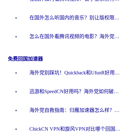
在国外怎么听国内的音乐？别让版权限制断了你的华语歌单
怎么在国外看腾讯视频的电影？海外党亲测有效的回国加速指南
免费回国加速器
海外党别踩坑！Quickback和UfunR好用吗？选对回国加速器才能无缝刷国内资源
迅游和SpeedCN好用吗？海外党如何破解那道看不见的墙
海外党自救指南：归雁加速器怎么样？教你避开坑实现国内资源无缝访问
ChickCN VPN和旋风VPN对比哪个回国效果更好？海外用户的选择困境与出路