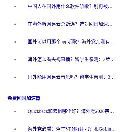
中国人在国外用什么软件听歌？别再被地域限制卡脖子，这篇教你轻松解锁国内音乐库
在海外听网易云总断连？选对回国加速器，告别地区限制和卡顿
国外可以用那个app听歌？海外党亲测有效的回国加速方案，轻松听国内音乐听书
海外怎么看央视直播？留学生亲测：3步解决版权限制+追剧自由
国外能用网易云音乐吗？留学生亲测：3步解决海外听歌难题
免费回国加速器
Quickback和云帆哪个好？海外党2026亲测指南：选对加速器大陆工具，无缝刷国内剧玩国服
海外党必看：斧牛VPN好用吗？和GoLinkVPN对比哪个回国效果更好？