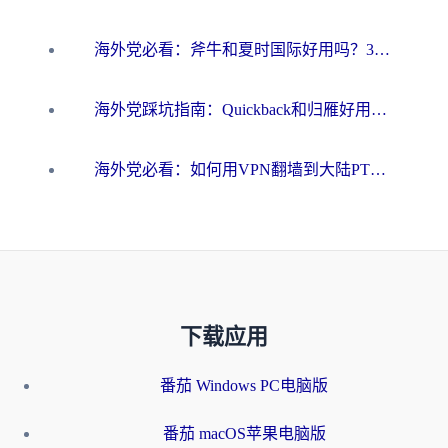
海外党必看：斧牛和夏时国际好用吗？3步选对回国加速器，无缝刷国内资源
海外党踩坑指南：Quickback和归雁好用吗？选对加速器才能无缝刷国内资源
海外党必看：如何用VPN翻墙到大陆PTT？一篇解决你所有回国加速痛点
下载应用
番茄 Windows PC电脑版
番茄 macOS苹果电脑版