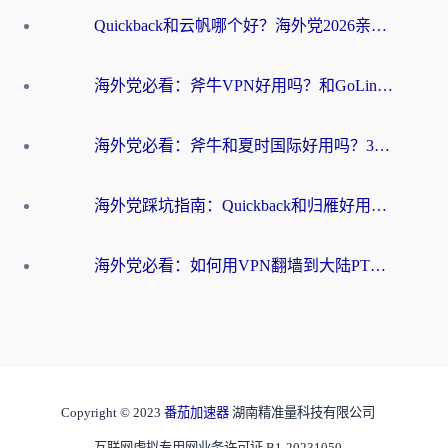
Quickback和云帆哪个好？海外党2026亲测指南：选对加速器大陆工具，无缝刷国内剧玩国服
海外党必看：斧牛VPN好用吗？和GoLinkVPN对比哪个回国效果更好？
海外党必看：斧牛和夏时国际好用吗？3步选对回国加速器，无缝刷国内资源
海外党踩坑指南：Quickback和归雁好用吗？选对加速器才能无缝刷国内资源
海外党必看：如何用VPN翻墙到大陆PTT？一篇解决你所有回国加速痛点
Copyright © 2023
番茄加速器
湖南精准量科技有限公司
互联网虚拟专用网业务许可证 B1-20231050