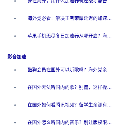
身在海外，用什么加速器玩逆战才能告别延迟？
海外党必看：解决王者荣耀延迟的加速器终极指南——从EVE到猫和老鼠，一个工具全搞定
苹果手机无尽冬日加速器从哪开启？海外玩家的冬日生存指南
影音加速
酷狗会员在国外可以听歌吗？海外党亲测有效：3步解决音乐权限难题
在国外无法听国内的歌？别慌，这样操作就能畅听QQ音乐（附亲测加速器推荐）
在国外如何看腾讯视频？留学生亲测有效的回国加速方案
在国外怎么听国内的音乐？别让版权限制断了你的华语歌单