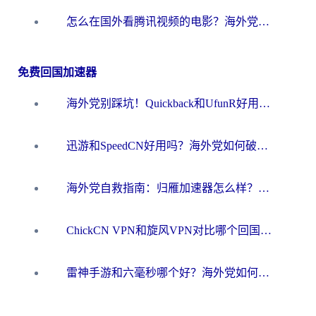
怎么在国外看腾讯视频的电影？海外党亲测有效的回国加速指南
免费回国加速器
海外党别踩坑！Quickback和UfunR好用吗？选对回国加速器才能无缝刷国内资源
迅游和SpeedCN好用吗？海外党如何破解那道看不见的墙
海外党自救指南：归雁加速器怎么样？教你避开坑实现国内资源无缝访问
ChickCN VPN和旋风VPN对比哪个回国效果更好？海外用户的选择困境与出路
雷神手游和六毫秒哪个好？海外党如何真正解锁国内资源