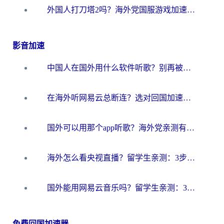
外国人打刀塔2吗？海外党国服游戏加速避坑全攻略
影音加速
中国人在国外用什么软件听歌？别再被地域限制卡脖子，这篇教你轻松解锁国内音乐库
在海外听网易云总断连？选对回国加速器，告别地区限制和卡顿
国外可以用那个app听歌？海外党亲测有效的回国加速方案，轻松听国内音乐听书
海外怎么看央视直播？留学生亲测：3步解决版权限制+追剧自由
国外能用网易云音乐吗？留学生亲测：3步解决海外听歌难题
免费回国加速器