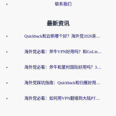
联系我们
最新资讯
Quickback和云帆哪个好？海外党2026亲测指南：选对加速器大陆工具，无缝刷国内剧玩国服
海外党必看：斧牛VPN好用吗？和GoLinkVPN对比哪个回国效果更好？
海外党必看：斧牛和夏时国际好用吗？3步选对回国加速器，无缝刷国内资源
海外党踩坑指南：Quickback和归雁好用吗？选对加速器才能无缝刷国内资源
海外党必看：如何用VPN翻墙到大陆PTT？一篇解决你所有回国加速痛点