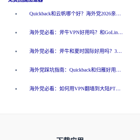
Quickback和云帆哪个好？海外党2026亲测指南：选对加速器大陆工具，无缝刷国内剧玩国服
海外党必看：斧牛VPN好用吗？和GoLinkVPN对比哪个回国效果更好？
海外党必看：斧牛和夏时国际好用吗？3步选对回国加速器，无缝刷国内资源
海外党踩坑指南：Quickback和归雁好用吗？选对加速器才能无缝刷国内资源
海外党必看：如何用VPN翻墙到大陆PTT？一篇解决你所有回国加速痛点