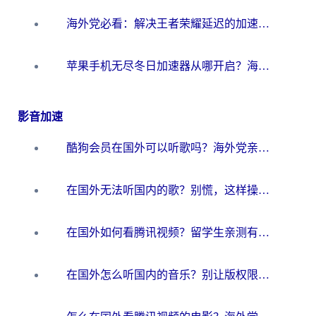
海外党必看：解决王者荣耀延迟的加速器终极指南——从EVE到猫和老鼠，一个工具全搞定
苹果手机无尽冬日加速器从哪开启？海外玩家的冬日生存指南
影音加速
酷狗会员在国外可以听歌吗？海外党亲测有效：3步解决音乐权限难题
在国外无法听国内的歌？别慌，这样操作就能畅听QQ音乐（附亲测加速器推荐）
在国外如何看腾讯视频？留学生亲测有效的回国加速方案
在国外怎么听国内的音乐？别让版权限制断了你的华语歌单