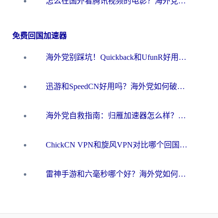
怎么在国外看腾讯视频的电影？海外党亲测有效的回国加速指南
免费回国加速器
海外党别踩坑！Quickback和UfunR好用吗？选对回国加速器才能无缝刷国内资源
迅游和SpeedCN好用吗？海外党如何破解那道看不见的墙
海外党自救指南：归雁加速器怎么样？教你避开坑实现国内资源无缝访问
ChickCN VPN和旋风VPN对比哪个回国效果更好？海外用户的选择困境与出路
雷神手游和六毫秒哪个好？海外党如何真正解锁国内资源