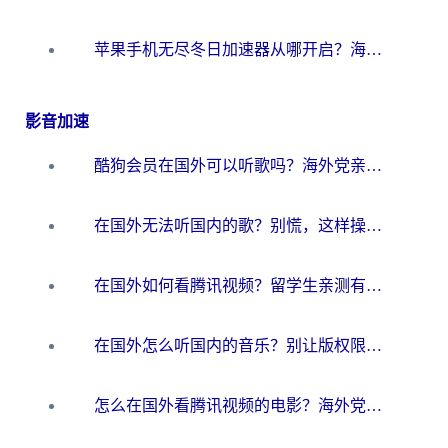
苹果手机无尽冬日加速器从哪开启？海外玩家的冬日生存指南
影音加速
酷狗会员在国外可以听歌吗？海外党亲测有效：3步解决音乐权限难题
在国外无法听国内的歌？别慌，这样操作就能畅听QQ音乐（附亲测加速器推荐）
在国外如何看腾讯视频？留学生亲测有效的回国加速方案
在国外怎么听国内的音乐？别让版权限制断了你的华语歌单
怎么在国外看腾讯视频的电影？海外党亲测有效的回国加速指南