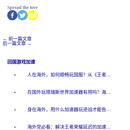
Spread the love
←
前一篇文章
后一篇文章
→
回国游戏加速
人在海外，如何顺畅玩国服？从《王者荣耀》到《云图计划》的加速器终极指南
在国外玩塔瑞斯世界加速器有用吗？海外玩家亲测后的真实答案
身在海外，用什么加速器玩逆战才能告别延迟？
海外党必看：解决王者荣耀延迟的加速器终极指南——从EVE到猫和老鼠，一个工具全搞定