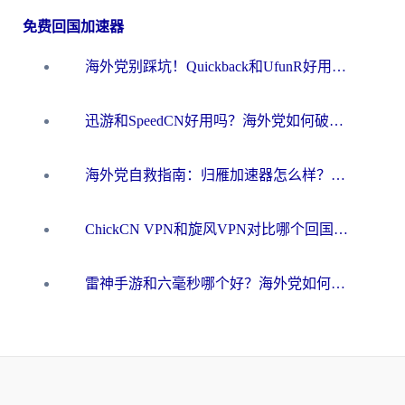
免费回国加速器
海外党别踩坑！Quickback和UfunR好用吗？选对回国加速器才能无缝刷国内资源
迅游和SpeedCN好用吗？海外党如何破解那道看不见的墙
海外党自救指南：归雁加速器怎么样？教你避开坑实现国内资源无缝访问
ChickCN VPN和旋风VPN对比哪个回国效果更好？海外用户的选择困境与出路
雷神手游和六毫秒哪个好？海外党如何真正解锁国内资源