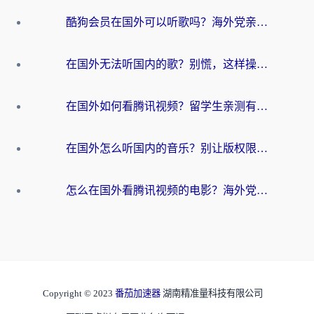
酷狗会员在国外可以听歌吗？海外党亲测有效：3步解决音乐权限难题
在国外无法听国内的歌？别慌，这样操作就能畅听QQ音乐（附亲测加速器推荐）
在国外如何看腾讯视频？留学生亲测有效的回国加速方案
在国外怎么听国内的音乐？别让版权限制断了你的华语歌单
怎么在国外看腾讯视频的电影？海外党亲测有效的回国加速指南
Copyright © 2023
番茄加速器
湖南精准量科技有限公司