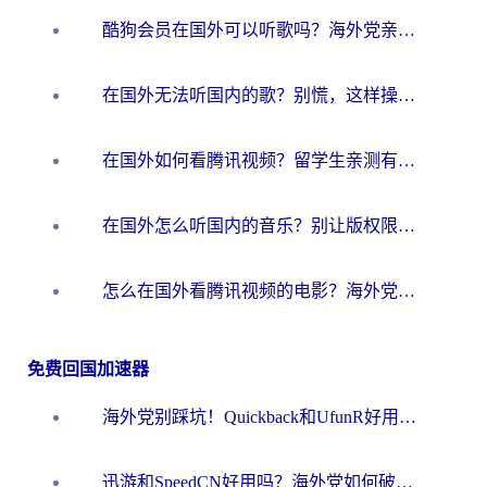
酷狗会员在国外可以听歌吗？海外党亲测有效：3步解决音乐权限难题
在国外无法听国内的歌？别慌，这样操作就能畅听QQ音乐（附亲测加速器推荐）
在国外如何看腾讯视频？留学生亲测有效的回国加速方案
在国外怎么听国内的音乐？别让版权限制断了你的华语歌单
怎么在国外看腾讯视频的电影？海外党亲测有效的回国加速指南
免费回国加速器
海外党别踩坑！Quickback和UfunR好用吗？选对回国加速器才能无缝刷国内资源
迅游和SpeedCN好用吗？海外党如何破解那道看不见的墙