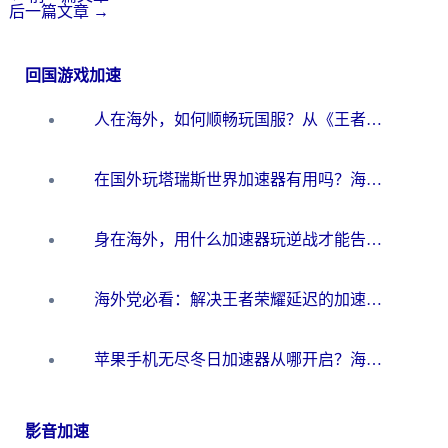
后一篇文章
→
回国游戏加速
人在海外，如何顺畅玩国服？从《王者荣耀》到《云图计划》的加速器终极指南
在国外玩塔瑞斯世界加速器有用吗？海外玩家亲测后的真实答案
身在海外，用什么加速器玩逆战才能告别延迟？
海外党必看：解决王者荣耀延迟的加速器终极指南——从EVE到猫和老鼠，一个工具全搞定
苹果手机无尽冬日加速器从哪开启？海外玩家的冬日生存指南
影音加速