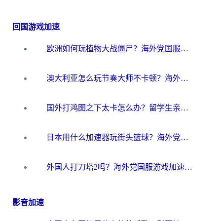
回国游戏加速
欧洲如何玩植物大战僵尸？海外党国服游戏加速避坑指南（附实测对比）
澳大利亚怎么玩节奏大师不卡顿？海外党国服游戏加速终极指南
国外打鸿图之下太卡怎么办？留学生亲测有效的国服游戏加速方案
日本用什么加速器玩街头篮球？海外党国服游戏不卡顿的终极攻略
外国人打刀塔2吗？海外党国服游戏加速避坑全攻略
影音加速