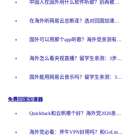
中国人在国外用什么软件听歌？别再被地域限制卡脖子，这篇教你轻松解锁国内音乐库
在海外听网易云总断连？选对回国加速器，告别地区限制和卡顿
国外可以用那个app听歌？海外党亲测有效的回国加速方案，轻松听国内音乐听书
海外怎么看央视直播？留学生亲测：3步解决版权限制+追剧自由
国外能用网易云音乐吗？留学生亲测：3步解决海外听歌难题
免费回国加速器
Quickback和云帆哪个好？海外党2026亲测指南：选对加速器大陆工具，无缝刷国内剧玩国服
海外党必看：斧牛VPN好用吗？和GoLinkVPN对比哪个回国效果更好？