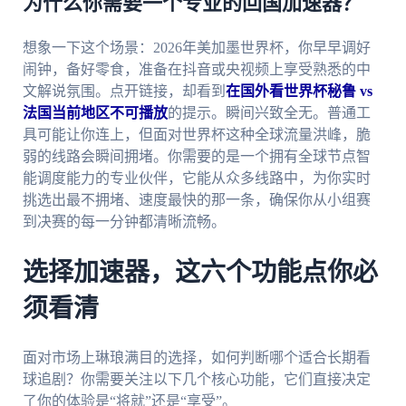
为什么你需要一个专业的回国加速器？
想象一下这个场景：2026年美加墨世界杯，你早早调好
闹钟，备好零食，准备在抖音或央视频上享受熟悉的中
文解说氛围。点开链接，却看到
在国外看世界杯秘鲁 vs
法国当前地区不可播放
的提示。瞬间兴致全无。普通工
具可能让你连上，但面对世界杯这种全球流量洪峰，脆
弱的线路会瞬间拥堵。你需要的是一个拥有全球节点智
能调度能力的专业伙伴，它能从众多线路中，为你实时
挑选出最不拥堵、速度最快的那一条，确保你从小组赛
到决赛的每一分钟都清晰流畅。
选择加速器，这六个功能点你必
须看清
面对市场上琳琅满目的选择，如何判断哪个适合长期看
球追剧？你需要关注以下几个核心功能，它们直接决定
了你的体验是“将就”还是“享受”。