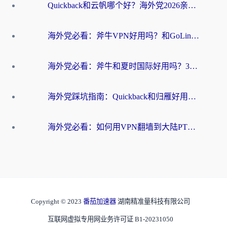
Quickback和云帆哪个好？海外党2026亲测指南：选对加速器大陆工具，无缝刷国内剧玩国服
海外党必看：斧牛VPN好用吗？和GoLinkVPN对比哪个回国效果更好？
海外党必看：斧牛和夏时国际好用吗？3步选对回国加速器，无缝刷国内资源
海外党踩坑指南：Quickback和归雁好用吗？选对加速器才能无缝刷国内资源
海外党必看：如何用VPN翻墙到大陆PTT？一篇解决你所有回国加速痛点
Copyright © 2023
番茄加速器
湖南精准量科技有限公司
互联网虚拟专用网业务许可证 B1-20231050