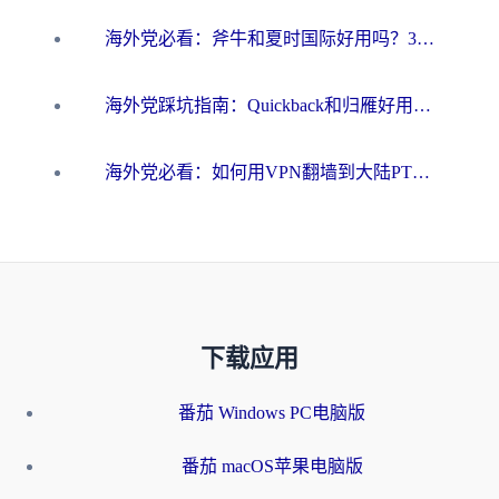
海外党必看：斧牛和夏时国际好用吗？3步选对回国加速器，无缝刷国内资源
海外党踩坑指南：Quickback和归雁好用吗？选对加速器才能无缝刷国内资源
海外党必看：如何用VPN翻墙到大陆PTT？一篇解决你所有回国加速痛点
下载应用
番茄 Windows PC电脑版
番茄 macOS苹果电脑版