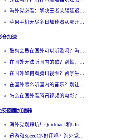
海外党必看：解决王者荣耀延迟的加速器终极指南——从EVE到猫和老鼠，一个工具全搞定
苹果手机无尽冬日加速器从哪开启？海外玩家的冬日生存指南
影音加速
酷狗会员在国外可以听歌吗？海外党亲测有效：3步解决音乐权限难题
在国外无法听国内的歌？别慌，这样操作就能畅听QQ音乐（附亲测加速器推荐）
在国外如何看腾讯视频？留学生亲测有效的回国加速方案
在国外怎么听国内的音乐？别让版权限制断了你的华语歌单
怎么在国外看腾讯视频的电影？海外党亲测有效的回国加速指南
免费回国加速器
海外党别踩坑！Quickback和UfunR好用吗？选对回国加速器才能无缝刷国内资源
迅游和SpeedCN好用吗？海外党如何破解那道看不见的墙