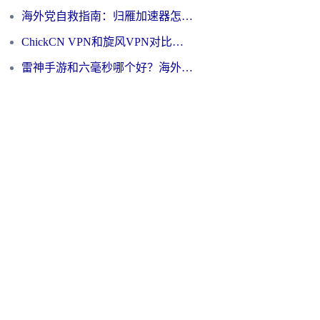
海外党自救指南：归雁加速器怎么样？教你避开坑实现国内资源无缝访问
ChickCN VPN和旋风VPN对比哪个回国效果更好？海外用户的选择困境与出路
雷神手游和六毫秒哪个好？海外党如何真正解锁国内资源