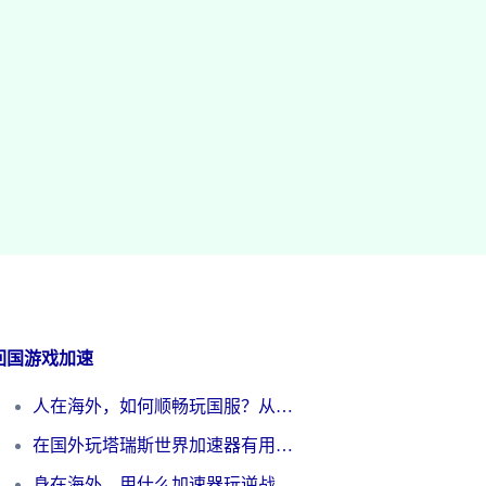
回国游戏加速
人在海外，如何顺畅玩国服？从《王者荣耀》到《云图计划》的加速器终极指南
在国外玩塔瑞斯世界加速器有用吗？海外玩家亲测后的真实答案
身在海外，用什么加速器玩逆战才能告别延迟？