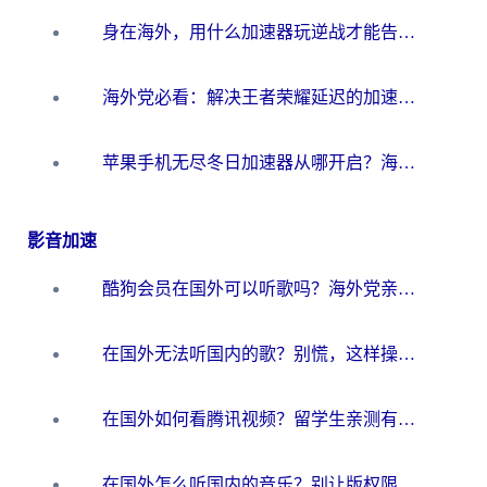
身在海外，用什么加速器玩逆战才能告别延迟？
海外党必看：解决王者荣耀延迟的加速器终极指南——从EVE到猫和老鼠，一个工具全搞定
苹果手机无尽冬日加速器从哪开启？海外玩家的冬日生存指南
影音加速
酷狗会员在国外可以听歌吗？海外党亲测有效：3步解决音乐权限难题
在国外无法听国内的歌？别慌，这样操作就能畅听QQ音乐（附亲测加速器推荐）
在国外如何看腾讯视频？留学生亲测有效的回国加速方案
在国外怎么听国内的音乐？别让版权限制断了你的华语歌单