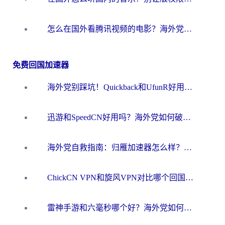
怎么在国外看腾讯视频的电影？海外党亲测有效的回国加速指南
免费回国加速器
海外党别踩坑！Quickback和UfunR好用吗？选对回国加速器才能无缝刷国内资源
迅游和SpeedCN好用吗？海外党如何破解那道看不见的墙
海外党自救指南：归雁加速器怎么样？教你避开坑实现国内资源无缝访问
ChickCN VPN和旋风VPN对比哪个回国效果更好？海外用户的选择困境与出路
雷神手游和六毫秒哪个好？海外党如何真正解锁国内资源