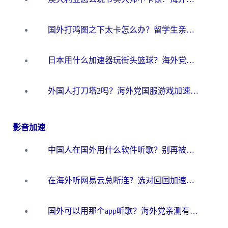
国外打鸿图之下太卡怎么办？留学生亲测有效的国服游戏加速方案
日本用什么加速器玩街头篮球？海外党国服游戏不卡顿的终极攻略
外国人打刀塔2吗？海外党国服游戏加速避坑全攻略
影音加速
中国人在国外用什么软件听歌？别再被地域限制卡脖子，这篇教你轻松解锁国内音乐库
在海外听网易云总断连？选对回国加速器，告别地区限制和卡顿
国外可以用那个app听歌？海外党亲测有效的回国加速方案，轻松听国内音乐听书