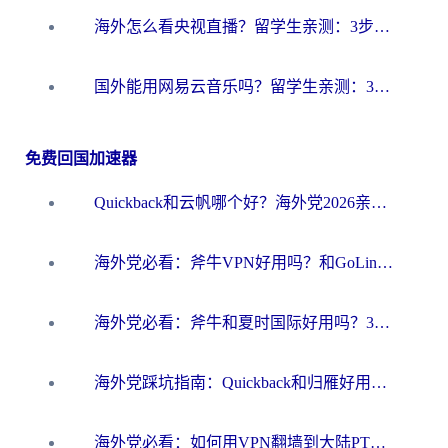
海外怎么看央视直播？留学生亲测：3步解决版权限制+追剧自由
国外能用网易云音乐吗？留学生亲测：3步解决海外听歌难题
免费回国加速器
Quickback和云帆哪个好？海外党2026亲测指南：选对加速器大陆工具，无缝刷国内剧玩国服
海外党必看：斧牛VPN好用吗？和GoLinkVPN对比哪个回国效果更好？
海外党必看：斧牛和夏时国际好用吗？3步选对回国加速器，无缝刷国内资源
海外党踩坑指南：Quickback和归雁好用吗？选对加速器才能无缝刷国内资源
海外党必看：如何用VPN翻墙到大陆PTT？一篇解决你所有回国加速痛点