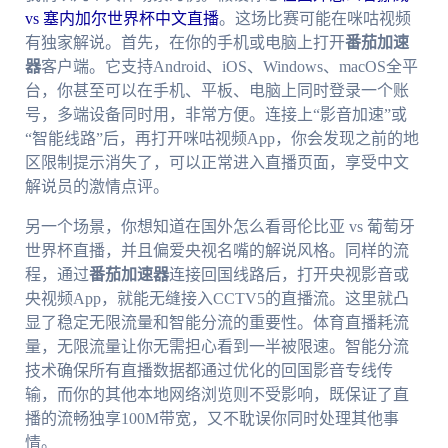
vs 塞内加尔世界杯中文直播
。这场比赛可能在咪咕视频
有独家解说。首先，在你的手机或电脑上打开
番茄加速
器
客户端。它支持Android、iOS、Windows、macOS全平
台，你甚至可以在手机、平板、电脑上同时登录一个账
号，多端设备同时用，非常方便。连接上“影音加速”或
“智能线路”后，再打开咪咕视频App，你会发现之前的地
区限制提示消失了，可以正常进入直播页面，享受中文
解说员的激情点评。
另一个场景，你想知道在国外怎么看哥伦比亚 vs 葡萄牙
世界杯直播，并且偏爱央视名嘴的解说风格。同样的流
程，通过
番茄加速器
连接回国线路后，打开央视影音或
央视频App，就能无缝接入CCTV5的直播流。这里就凸
显了稳定无限流量和智能分流的重要性。体育直播耗流
量，无限流量让你无需担心看到一半被限速。智能分流
技术确保所有直播数据都通过优化的回国影音专线传
输，而你的其他本地网络浏览则不受影响，既保证了直
播的流畅独享100M带宽，又不耽误你同时处理其他事
情。