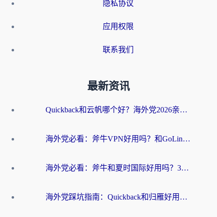
隐私协议
应用权限
联系我们
最新资讯
Quickback和云帆哪个好？海外党2026亲测指南：选对加速器大陆工具，无缝刷国内剧玩国服
海外党必看：斧牛VPN好用吗？和GoLinkVPN对比哪个回国效果更好？
海外党必看：斧牛和夏时国际好用吗？3步选对回国加速器，无缝刷国内资源
海外党踩坑指南：Quickback和归雁好用吗？选对加速器才能无缝刷国内资源