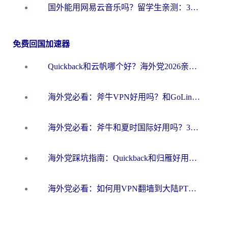
国外能用网易云音乐吗？留学生亲测：3步解决海外听歌难题
免费回国加速器
Quickback和云帆哪个好？海外党2026亲测指南：选对加速器大陆工具，无缝刷国内剧玩国服
海外党必看：斧牛VPN好用吗？和GoLinkVPN对比哪个回国效果更好？
海外党必看：斧牛和夏时国际好用吗？3步选对回国加速器，无缝刷国内资源
海外党踩坑指南：Quickback和归雁好用吗？选对加速器才能无缝刷国内资源
海外党必看：如何用VPN翻墙到大陆PTT？一篇解决你所有回国加速痛点