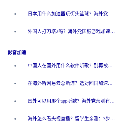
日本用什么加速器玩街头篮球？海外党国服游戏不卡顿的终极攻略
外国人打刀塔2吗？海外党国服游戏加速避坑全攻略
影音加速
中国人在国外用什么软件听歌？别再被地域限制卡脖子，这篇教你轻松解锁国内音乐库
在海外听网易云总断连？选对回国加速器，告别地区限制和卡顿
国外可以用那个app听歌？海外党亲测有效的回国加速方案，轻松听国内音乐听书
海外怎么看央视直播？留学生亲测：3步解决版权限制+追剧自由