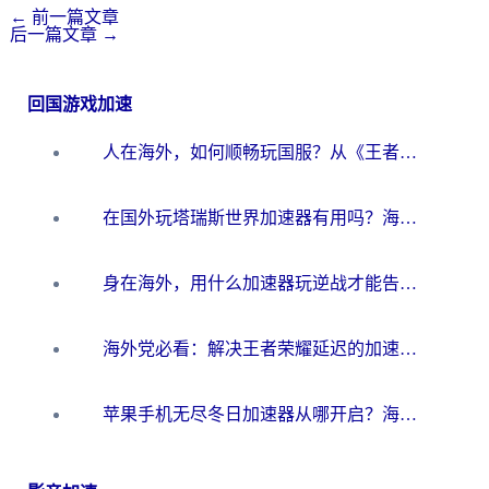
←
前一篇文章
后一篇文章
→
回国游戏加速
人在海外，如何顺畅玩国服？从《王者荣耀》到《云图计划》的加速器终极指南
在国外玩塔瑞斯世界加速器有用吗？海外玩家亲测后的真实答案
身在海外，用什么加速器玩逆战才能告别延迟？
海外党必看：解决王者荣耀延迟的加速器终极指南——从EVE到猫和老鼠，一个工具全搞定
苹果手机无尽冬日加速器从哪开启？海外玩家的冬日生存指南