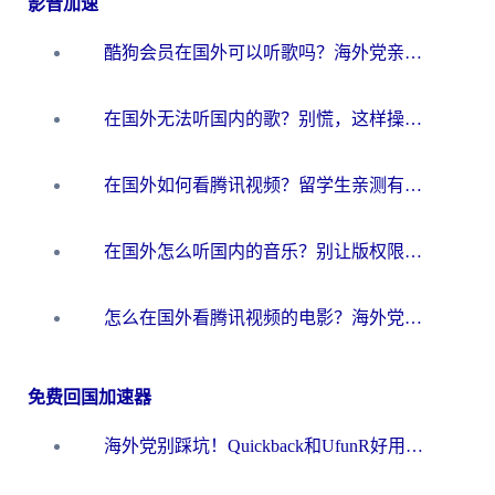
影音加速
酷狗会员在国外可以听歌吗？海外党亲测有效：3步解决音乐权限难题
在国外无法听国内的歌？别慌，这样操作就能畅听QQ音乐（附亲测加速器推荐）
在国外如何看腾讯视频？留学生亲测有效的回国加速方案
在国外怎么听国内的音乐？别让版权限制断了你的华语歌单
怎么在国外看腾讯视频的电影？海外党亲测有效的回国加速指南
免费回国加速器
海外党别踩坑！Quickback和UfunR好用吗？选对回国加速器才能无缝刷国内资源