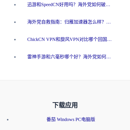
迅游和SpeedCN好用吗？海外党如何破解那道看不见的墙
海外党自救指南：归雁加速器怎么样？教你避开坑实现国内资源无缝访问
ChickCN VPN和旋风VPN对比哪个回国效果更好？海外用户的选择困境与出路
雷神手游和六毫秒哪个好？海外党如何真正解锁国内资源
下载应用
番茄 Windows PC电脑版