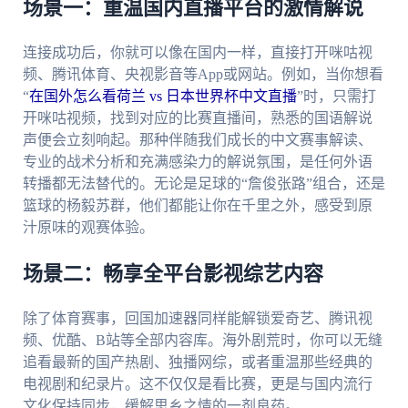
场景一：重温国内直播平台的激情解说
连接成功后，你就可以像在国内一样，直接打开咪咕视
频、腾讯体育、央视影音等App或网站。例如，当你想看
“
在国外怎么看荷兰 vs 日本世界杯中文直播
”时，只需打
开咪咕视频，找到对应的比赛直播间，熟悉的国语解说
声便会立刻响起。那种伴随我们成长的中文赛事解读、
专业的战术分析和充满感染力的解说氛围，是任何外语
转播都无法替代的。无论是足球的“詹俊张路”组合，还是
篮球的杨毅苏群，他们都能让你在千里之外，感受到原
汁原味的观赛体验。
场景二：畅享全平台影视综艺内容
除了体育赛事，回国加速器同样能解锁爱奇艺、腾讯视
频、优酷、B站等全部内容库。海外剧荒时，你可以无缝
追看最新的国产热剧、独播网综，或者重温那些经典的
电视剧和纪录片。这不仅仅是看比赛，更是与国内流行
文化保持同步，缓解思乡之情的一剂良药。