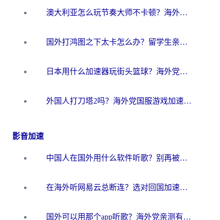
澳大利亚怎么玩节奏大师不卡顿？海外党国服游戏加速终极指南
国外打鸿图之下太卡怎么办？留学生亲测有效的国服游戏加速方案
日本用什么加速器玩街头篮球？海外党国服游戏不卡顿的终极攻略
外国人打刀塔2吗？海外党国服游戏加速避坑全攻略
影音加速
中国人在国外用什么软件听歌？别再被地域限制卡脖子，这篇教你轻松解锁国内音乐库
在海外听网易云总断连？选对回国加速器，告别地区限制和卡顿
国外可以用那个app听歌？海外党亲测有效的回国加速方案，轻松听国内音乐听书