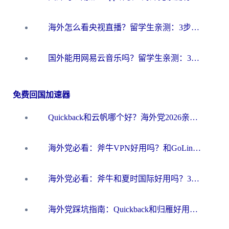
海外怎么看央视直播？留学生亲测：3步解决版权限制+追剧自由
国外能用网易云音乐吗？留学生亲测：3步解决海外听歌难题
免费回国加速器
Quickback和云帆哪个好？海外党2026亲测指南：选对加速器大陆工具，无缝刷国内剧玩国服
海外党必看：斧牛VPN好用吗？和GoLinkVPN对比哪个回国效果更好？
海外党必看：斧牛和夏时国际好用吗？3步选对回国加速器，无缝刷国内资源
海外党踩坑指南：Quickback和归雁好用吗？选对加速器才能无缝刷国内资源