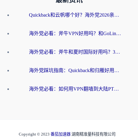
最新资讯
Quickback和云帆哪个好？海外党2026亲测指南：选对加速器大陆工具，无缝刷国内剧玩国服
海外党必看：斧牛VPN好用吗？和GoLinkVPN对比哪个回国效果更好？
海外党必看：斧牛和夏时国际好用吗？3步选对回国加速器，无缝刷国内资源
海外党踩坑指南：Quickback和归雁好用吗？选对加速器才能无缝刷国内资源
海外党必看：如何用VPN翻墙到大陆PTT？一篇解决你所有回国加速痛点
Copyright © 2023
番茄加速器
湖南精准量科技有限公司