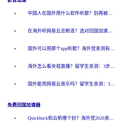
影音加速
中国人在国外用什么软件听歌？别再被地域限制卡脖子，这篇教你轻松解锁国内音乐库
在海外听网易云总断连？选对回国加速器，告别地区限制和卡顿
国外可以用那个app听歌？海外党亲测有效的回国加速方案，轻松听国内音乐听书
海外怎么看央视直播？留学生亲测：3步解决版权限制+追剧自由
国外能用网易云音乐吗？留学生亲测：3步解决海外听歌难题
免费回国加速器
Quickback和云帆哪个好？海外党2026亲测指南：选对加速器大陆工具，无缝刷国内剧玩国服