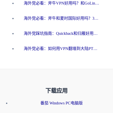
海外党必看：斧牛VPN好用吗？和GoLinkVPN对比哪个回国效果更好？
海外党必看：斧牛和夏时国际好用吗？3步选对回国加速器，无缝刷国内资源
海外党踩坑指南：Quickback和归雁好用吗？选对加速器才能无缝刷国内资源
海外党必看：如何用VPN翻墙到大陆PTT？一篇解决你所有回国加速痛点
下载应用
番茄 Windows PC电脑版