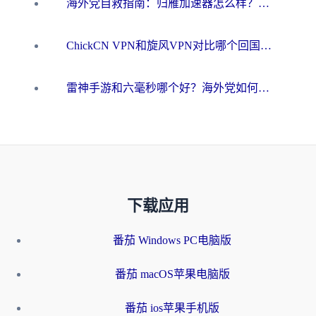
海外党自救指南：归雁加速器怎么样？教你避开坑实现国内资源无缝访问
ChickCN VPN和旋风VPN对比哪个回国效果更好？海外用户的选择困境与出路
雷神手游和六毫秒哪个好？海外党如何真正解锁国内资源
下载应用
番茄 Windows PC电脑版
番茄 macOS苹果电脑版
番茄 ios苹果手机版