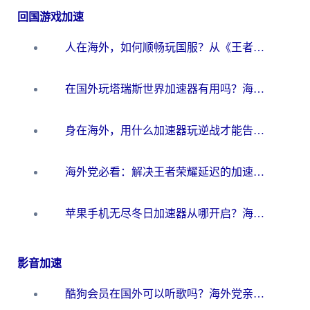
回国游戏加速
人在海外，如何顺畅玩国服？从《王者荣耀》到《云图计划》的加速器终极指南
在国外玩塔瑞斯世界加速器有用吗？海外玩家亲测后的真实答案
身在海外，用什么加速器玩逆战才能告别延迟？
海外党必看：解决王者荣耀延迟的加速器终极指南——从EVE到猫和老鼠，一个工具全搞定
苹果手机无尽冬日加速器从哪开启？海外玩家的冬日生存指南
影音加速
酷狗会员在国外可以听歌吗？海外党亲测有效：3步解决音乐权限难题