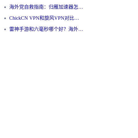
海外党自救指南：归雁加速器怎么样？教你避开坑实现国内资源无缝访问
ChickCN VPN和旋风VPN对比哪个回国效果更好？海外用户的选择困境与出路
雷神手游和六毫秒哪个好？海外党如何真正解锁国内资源