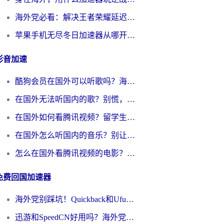
海外党必看：解决王者荣耀延迟的加速器终极指南——从EVE到猫和老鼠，一个工具全搞定
苹果手机无尽冬日加速器从哪开启？海外玩家的冬日生存指南
影音加速
酷狗会员在国外可以听歌吗？海外党亲测有效：3步解决音乐权限难题
在国外无法听国内的歌？别慌，这样操作就能畅听QQ音乐（附亲测加速器推荐）
在国外如何看腾讯视频？留学生亲测有效的回国加速方案
在国外怎么听国内的音乐？别让版权限制断了你的华语歌单
怎么在国外看腾讯视频的电影？海外党亲测有效的回国加速指南
免费回国加速器
海外党别踩坑！Quickback和UfunR好用吗？选对回国加速器才能无缝刷国内资源
迅游和SpeedCN好用吗？海外党如何破解那道看不见的墙