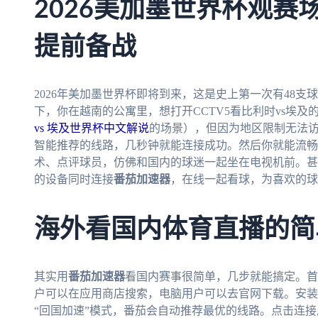
2026美加墨世界杯观赛
提前备战
2026年美加墨世界杯即将到来，这是史上第一次有48
下，你在越南的公寓里，想打开CCTV5看比利时vs埃
vs 埃及世界杯中文解说
的场景），但因为地区限制无法
智能推荐的线路，几秒钟就能连接成功。然后你就能流畅
术、点评球员，仿佛和国内的球迷一起坐在电视机前。甚
的设备同时连接
番茄加速器
，在线一起看球，为喜欢的球
海外看国内体育直播的简
其实用
番茄加速器
看国内赛事很简单，几步就能搞定。首
户可以在应用商店搜索，电脑用户可以去官网下载。安装
“回国加速”模式，番茄会自动推荐最优的线路。点击连