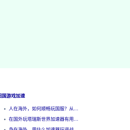
回国游戏加速
人在海外，如何顺畅玩国服？从《王者荣耀》到《云图计划》的加速器终极指南
在国外玩塔瑞斯世界加速器有用吗？海外玩家亲测后的真实答案
身在海外，用什么加速器玩逆战才能告别延迟？