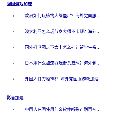
回国游戏加速
欧洲如何玩植物大战僵尸？海外党国服游戏加速避坑指南（附实测对比）
澳大利亚怎么玩节奏大师不卡顿？海外党国服游戏加速终极指南
国外打鸿图之下太卡怎么办？留学生亲测有效的国服游戏加速方案
日本用什么加速器玩街头篮球？海外党国服游戏不卡顿的终极攻略
外国人打刀塔2吗？海外党国服游戏加速避坑全攻略
影音加速
中国人在国外用什么软件听歌？别再被地域限制卡脖子，这篇教你轻松解锁国内音乐库