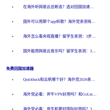
在海外听网易云总断连？选对回国加速器，告别地区限制和卡顿
国外可以用那个app听歌？海外党亲测有效的回国加速方案，轻松听国内音乐听书
海外怎么看央视直播？留学生亲测：3步解决版权限制+追剧自由
国外能用网易云音乐吗？留学生亲测：3步解决海外听歌难题
免费回国加速器
Quickback和云帆哪个好？海外党2026亲测指南：选对加速器大陆工具，无缝刷国内剧玩国服
海外党必看：斧牛VPN好用吗？和GoLinkVPN对比哪个回国效果更好？
海外党必看：斧牛和夏时国际好用吗？3步选对回国加速器，无缝刷国内资源