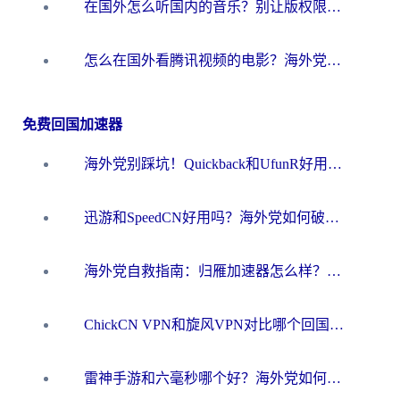
在国外怎么听国内的音乐？别让版权限制断了你的华语歌单
怎么在国外看腾讯视频的电影？海外党亲测有效的回国加速指南
免费回国加速器
海外党别踩坑！Quickback和UfunR好用吗？选对回国加速器才能无缝刷国内资源
迅游和SpeedCN好用吗？海外党如何破解那道看不见的墙
海外党自救指南：归雁加速器怎么样？教你避开坑实现国内资源无缝访问
ChickCN VPN和旋风VPN对比哪个回国效果更好？海外用户的选择困境与出路
雷神手游和六毫秒哪个好？海外党如何真正解锁国内资源