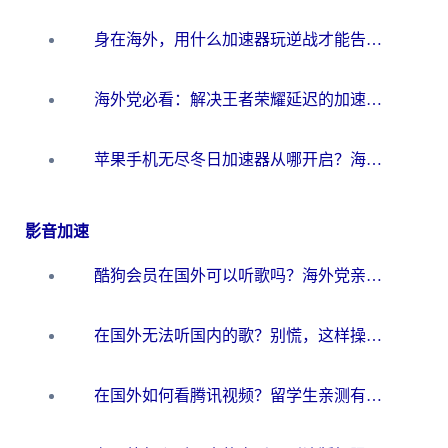
身在海外，用什么加速器玩逆战才能告别延迟？
海外党必看：解决王者荣耀延迟的加速器终极指南——从EVE到猫和老鼠，一个工具全搞定
苹果手机无尽冬日加速器从哪开启？海外玩家的冬日生存指南
影音加速
酷狗会员在国外可以听歌吗？海外党亲测有效：3步解决音乐权限难题
在国外无法听国内的歌？别慌，这样操作就能畅听QQ音乐（附亲测加速器推荐）
在国外如何看腾讯视频？留学生亲测有效的回国加速方案