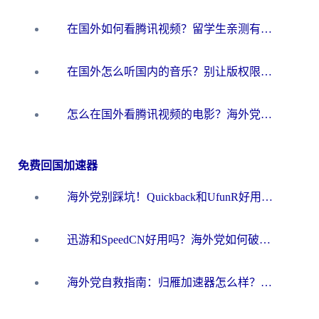
在国外如何看腾讯视频？留学生亲测有效的回国加速方案
在国外怎么听国内的音乐？别让版权限制断了你的华语歌单
怎么在国外看腾讯视频的电影？海外党亲测有效的回国加速指南
免费回国加速器
海外党别踩坑！Quickback和UfunR好用吗？选对回国加速器才能无缝刷国内资源
迅游和SpeedCN好用吗？海外党如何破解那道看不见的墙
海外党自救指南：归雁加速器怎么样？教你避开坑实现国内资源无缝访问