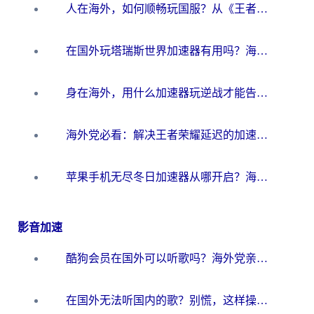
人在海外，如何顺畅玩国服？从《王者荣耀》到《云图计划》的加速器终极指南
在国外玩塔瑞斯世界加速器有用吗？海外玩家亲测后的真实答案
身在海外，用什么加速器玩逆战才能告别延迟？
海外党必看：解决王者荣耀延迟的加速器终极指南——从EVE到猫和老鼠，一个工具全搞定
苹果手机无尽冬日加速器从哪开启？海外玩家的冬日生存指南
影音加速
酷狗会员在国外可以听歌吗？海外党亲测有效：3步解决音乐权限难题
在国外无法听国内的歌？别慌，这样操作就能畅听QQ音乐（附亲测加速器推荐）