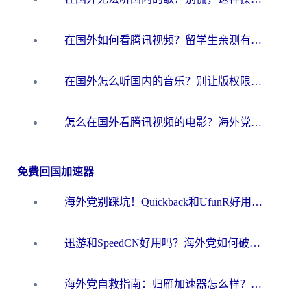
在国外如何看腾讯视频？留学生亲测有效的回国加速方案
在国外怎么听国内的音乐？别让版权限制断了你的华语歌单
怎么在国外看腾讯视频的电影？海外党亲测有效的回国加速指南
免费回国加速器
海外党别踩坑！Quickback和UfunR好用吗？选对回国加速器才能无缝刷国内资源
迅游和SpeedCN好用吗？海外党如何破解那道看不见的墙
海外党自救指南：归雁加速器怎么样？教你避开坑实现国内资源无缝访问