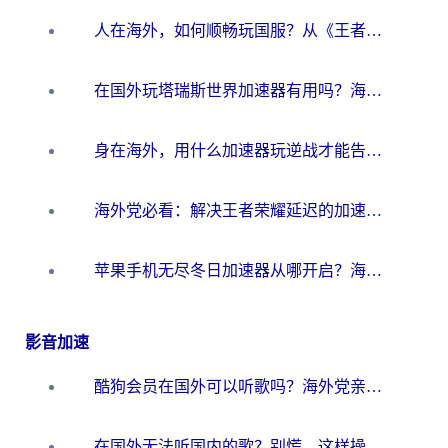
人在海外，如何顺畅玩国服？从《王者荣耀》到《云图计划》的加速器终极指南
在国外玩塔瑞斯世界加速器有用吗？海外玩家亲测后的真实答案
身在海外，用什么加速器玩逆战才能告别延迟？
海外党必看：解决王者荣耀延迟的加速器终极指南——从EVE到猫和老鼠，一个工具全搞定
苹果手机无尽冬日加速器从哪开启？海外玩家的冬日生存指南
影音加速
酷狗会员在国外可以听歌吗？海外党亲测有效：3步解决音乐权限难题
在国外无法听国内的歌？别慌，这样操作就能畅听QQ音乐（附亲测加速器推荐）