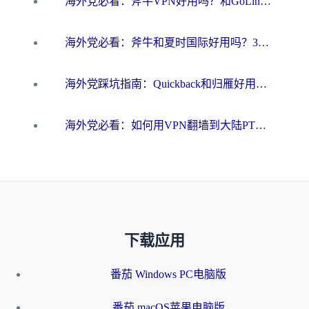
海外党必看：斧牛VPN好用吗？和GoLinkVPN对比哪个回国效果更好？
海外党必看：斧牛和夏时国际好用吗？3步选对回国加速器，无缝刷国内资源
海外党踩坑指南：Quickback和归雁好用吗？选对加速器才能无缝刷国内资源
海外党必看：如何用VPN翻墙到大陆PTT？一篇解决你所有回国加速痛点
下载应用
番茄 Windows PC电脑版
番茄 macOS苹果电脑版