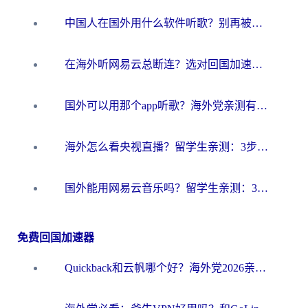
中国人在国外用什么软件听歌？别再被地域限制卡脖子，这篇教你轻松解锁国内音乐库
在海外听网易云总断连？选对回国加速器，告别地区限制和卡顿
国外可以用那个app听歌？海外党亲测有效的回国加速方案，轻松听国内音乐听书
海外怎么看央视直播？留学生亲测：3步解决版权限制+追剧自由
国外能用网易云音乐吗？留学生亲测：3步解决海外听歌难题
免费回国加速器
Quickback和云帆哪个好？海外党2026亲测指南：选对加速器大陆工具，无缝刷国内剧玩国服