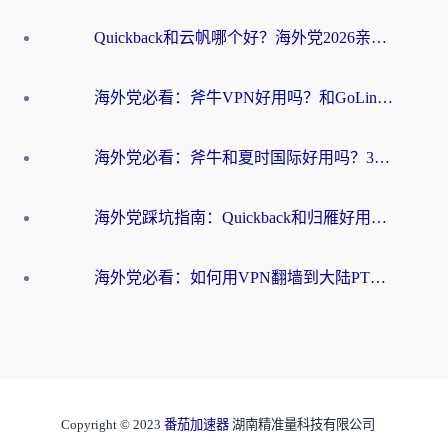
Quickback和云帆哪个好？海外党2026亲测指南：选对加速器大陆工具，无缝刷国内剧玩国服
海外党必看：斧牛VPN好用吗？和GoLinkVPN对比哪个回国效果更好？
海外党必看：斧牛和夏时国际好用吗？3步选对回国加速器，无缝刷国内资源
海外党踩坑指南：Quickback和归雁好用吗？选对加速器才能无缝刷国内资源
海外党必看：如何用VPN翻墙到大陆PTT？一篇解决你所有回国加速痛点
Copyright © 2023
番茄加速器
湖南精准量科技有限公司