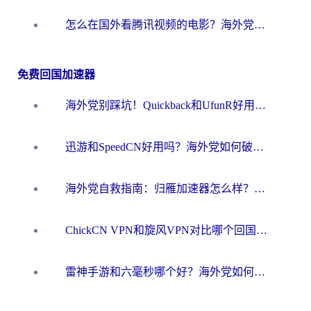
怎么在国外看腾讯视频的电影？海外党亲测有效的回国加速指南
免费回国加速器
海外党别踩坑！Quickback和UfunR好用吗？选对回国加速器才能无缝刷国内资源
迅游和SpeedCN好用吗？海外党如何破解那道看不见的墙
海外党自救指南：归雁加速器怎么样？教你避开坑实现国内资源无缝访问
ChickCN VPN和旋风VPN对比哪个回国效果更好？海外用户的选择困境与出路
雷神手游和六毫秒哪个好？海外党如何真正解锁国内资源