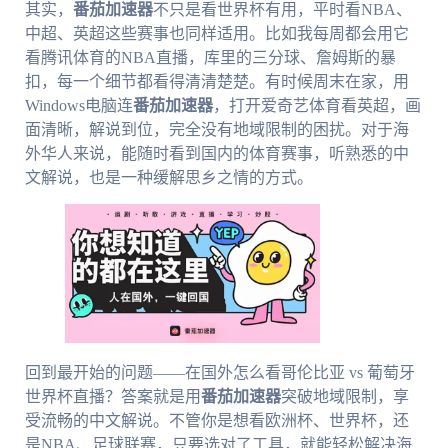
其实，
番茄加速器
不只是看世界杯有用，平时看NBA、
中超、英超这些赛事也同样适用。比如我每周都会用它
看腾讯体育的NBA直播，库里的三分球、詹姆斯的暴
扣，每一个细节都看得清清楚楚。有时候周末在家，用
Windows电脑连
番茄加速器
，打开爱奇艺体育看英超，画
面清晰，解说到位，完全没有地域限制的困扰。对于海
外华人来说，能随时看到国内的体育赛事，听熟悉的中
文解说，也是一种缓解思乡之情的方式。
回到最开始的问题——在国外怎么看哥伦比亚 vs 葡萄牙
世界杯直播？答案就是用
番茄加速器
突破地域限制，享
受流畅的中文解说。不管你是想看欧洲杯、世界杯，还
是NBA、足球联赛，只要选对了工具，就能轻松解决海