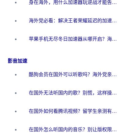
身在海外，用什么加速器玩逆战才能告别延迟？
海外党必看：解决王者荣耀延迟的加速器终极指南——从EVE到猫和老鼠，一个工具全搞定
苹果手机无尽冬日加速器从哪开启？海外玩家的冬日生存指南
影音加速
酷狗会员在国外可以听歌吗？海外党亲测有效：3步解决音乐权限难题
在国外无法听国内的歌？别慌，这样操作就能畅听QQ音乐（附亲测加速器推荐）
在国外如何看腾讯视频？留学生亲测有效的回国加速方案
在国外怎么听国内的音乐？别让版权限制断了你的华语歌单