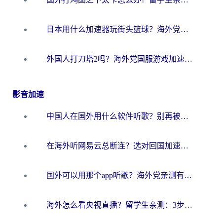
日本用什么加速器玩街头篮球？海外党国服游戏不卡顿的终极攻略
外国人打刀塔2吗？海外党国服游戏加速避坑全攻略
影音加速
中国人在国外用什么软件听歌？别再被地域限制卡脖子，这篇教你轻松解锁国内音乐库
在海外听网易云总断连？选对回国加速器，告别地区限制和卡顿
国外可以用那个app听歌？海外党亲测有效的回国加速方案，轻松听国内音乐听书
海外怎么看央视直播？留学生亲测：3步解决版权限制+追剧自由