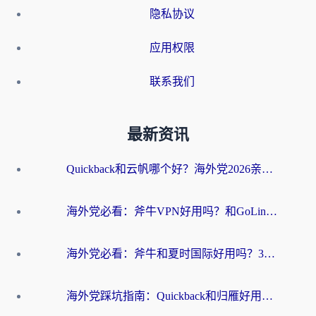
隐私协议
应用权限
联系我们
最新资讯
Quickback和云帆哪个好？海外党2026亲测指南：选对加速器大陆工具，无缝刷国内剧玩国服
海外党必看：斧牛VPN好用吗？和GoLinkVPN对比哪个回国效果更好？
海外党必看：斧牛和夏时国际好用吗？3步选对回国加速器，无缝刷国内资源
海外党踩坑指南：Quickback和归雁好用吗？选对加速器才能无缝刷国内资源