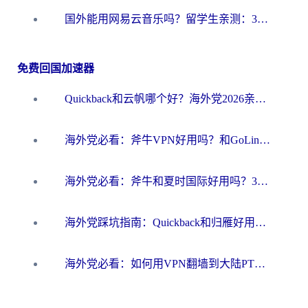
国外能用网易云音乐吗？留学生亲测：3步解决海外听歌难题
免费回国加速器
Quickback和云帆哪个好？海外党2026亲测指南：选对加速器大陆工具，无缝刷国内剧玩国服
海外党必看：斧牛VPN好用吗？和GoLinkVPN对比哪个回国效果更好？
海外党必看：斧牛和夏时国际好用吗？3步选对回国加速器，无缝刷国内资源
海外党踩坑指南：Quickback和归雁好用吗？选对加速器才能无缝刷国内资源
海外党必看：如何用VPN翻墙到大陆PTT？一篇解决你所有回国加速痛点