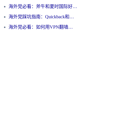
海外党必看：斧牛和夏时国际好用吗？3步选对回国加速器，无缝刷国内资源
海外党踩坑指南：Quickback和归雁好用吗？选对加速器才能无缝刷国内资源
海外党必看：如何用VPN翻墙到大陆PTT？一篇解决你所有回国加速痛点