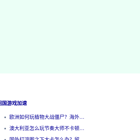
回国游戏加速
欧洲如何玩植物大战僵尸？海外党国服游戏加速避坑指南（附实测对比）
澳大利亚怎么玩节奏大师不卡顿？海外党国服游戏加速终极指南
国外打鸿图之下太卡怎么办？留学生亲测有效的国服游戏加速方案