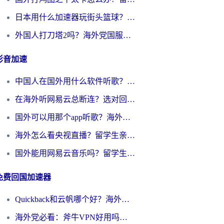
日本用什么加速器玩街头篮球？海外党国服游戏不卡顿的终极攻略
外国人打刀塔2吗？海外党国服游戏加速避坑全攻略
影音加速
中国人在国外用什么软件听歌？别再被地域限制卡脖子，这篇教你轻松解锁国内音乐库
在海外听网易云总断连？选对回国加速器，告别地区限制和卡顿
国外可以用那个app听歌？海外党亲测有效的回国加速方案，轻松听国内音乐听书
海外怎么看央视直播？留学生亲测：3步解决版权限制+追剧自由
国外能用网易云音乐吗？留学生亲测：3步解决海外听歌难题
免费回国加速器
Quickback和云帆哪个好？海外党2026亲测指南：选对加速器大陆工具，无缝刷国内剧玩国服
海外党必看：斧牛VPN好用吗？和GoLinkVPN对比哪个回国效果更好？