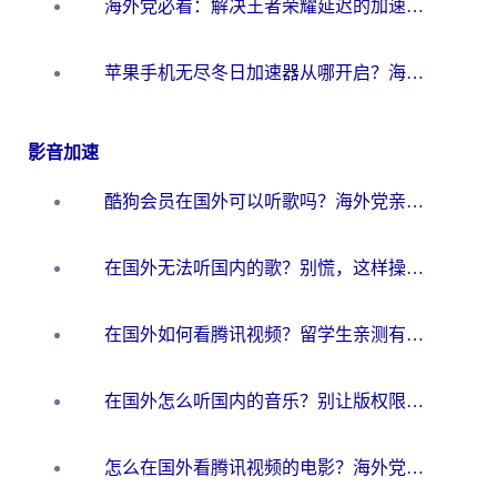
海外党必看：解决王者荣耀延迟的加速器终极指南——从EVE到猫和老鼠，一个工具全搞定
苹果手机无尽冬日加速器从哪开启？海外玩家的冬日生存指南
影音加速
酷狗会员在国外可以听歌吗？海外党亲测有效：3步解决音乐权限难题
在国外无法听国内的歌？别慌，这样操作就能畅听QQ音乐（附亲测加速器推荐）
在国外如何看腾讯视频？留学生亲测有效的回国加速方案
在国外怎么听国内的音乐？别让版权限制断了你的华语歌单
怎么在国外看腾讯视频的电影？海外党亲测有效的回国加速指南