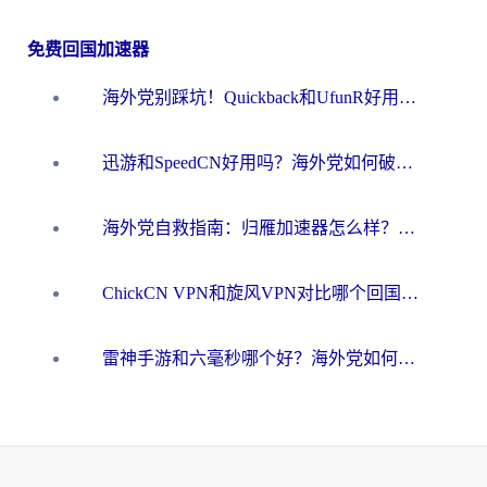
免费回国加速器
海外党别踩坑！Quickback和UfunR好用吗？选对回国加速器才能无缝刷国内资源
迅游和SpeedCN好用吗？海外党如何破解那道看不见的墙
海外党自救指南：归雁加速器怎么样？教你避开坑实现国内资源无缝访问
ChickCN VPN和旋风VPN对比哪个回国效果更好？海外用户的选择困境与出路
雷神手游和六毫秒哪个好？海外党如何真正解锁国内资源