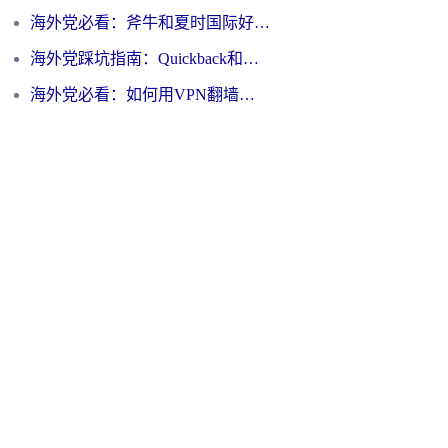
海外党必看：斧牛和夏时国际好用吗？3步选对回国加速器，无缝刷国内资源
海外党踩坑指南：Quickback和归雁好用吗？选对加速器才能无缝刷国内资源
海外党必看：如何用VPN翻墙到大陆PTT？一篇解决你所有回国加速痛点