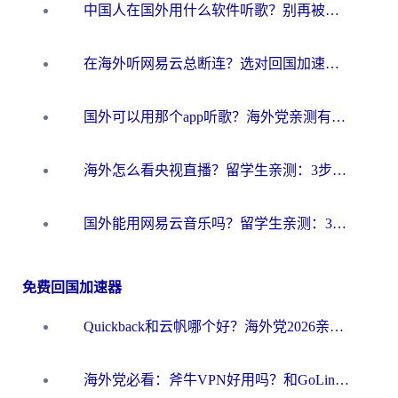
中国人在国外用什么软件听歌？别再被地域限制卡脖子，这篇教你轻松解锁国内音乐库
在海外听网易云总断连？选对回国加速器，告别地区限制和卡顿
国外可以用那个app听歌？海外党亲测有效的回国加速方案，轻松听国内音乐听书
海外怎么看央视直播？留学生亲测：3步解决版权限制+追剧自由
国外能用网易云音乐吗？留学生亲测：3步解决海外听歌难题
免费回国加速器
Quickback和云帆哪个好？海外党2026亲测指南：选对加速器大陆工具，无缝刷国内剧玩国服
海外党必看：斧牛VPN好用吗？和GoLinkVPN对比哪个回国效果更好？