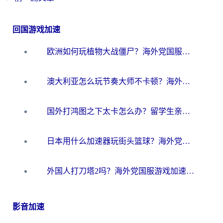
回国游戏加速
欧洲如何玩植物大战僵尸？海外党国服游戏加速避坑指南（附实测对比）
澳大利亚怎么玩节奏大师不卡顿？海外党国服游戏加速终极指南
国外打鸿图之下太卡怎么办？留学生亲测有效的国服游戏加速方案
日本用什么加速器玩街头篮球？海外党国服游戏不卡顿的终极攻略
外国人打刀塔2吗？海外党国服游戏加速避坑全攻略
影音加速