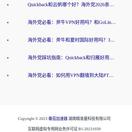
Quickback和云帆哪个好？海外党2026亲测指南：选对加速器大陆工具，无缝刷国内剧玩国服
海外党必看：斧牛VPN好用吗？和GoLinkVPN对比哪个回国效果更好？
海外党必看：斧牛和夏时国际好用吗？3步选对回国加速器，无缝刷国内资源
海外党踩坑指南：Quickback和归雁好用吗？选对加速器才能无缝刷国内资源
海外党必看：如何用VPN翻墙到大陆PTT？一篇解决你所有回国加速痛点
Copyright © 2023
番茄加速器
湖南精准量科技有限公司
互联网虚拟专用网业务许可证 B1-20231050