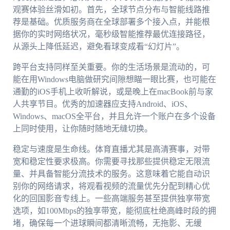
观赛体验丝滑如初。首先，全球节点分布与智能线路推
荐是基础。优质服务商在全球部署多个接入点，并能根
据你的实时网络状况，毫秒级智能推荐最优连接路径，
从源头上降低延迟，避免看球变成看“幻灯片”。
跨平台支持同样至关重要。你的生活场景是流动的，可
能在用Windows电脑做研究间隙想瞄一眼比赛，也可能在
通勤的iOS手机上收听解说，或是晚上在macBook前与家
人共享节目。优秀的加速器应支持Android、iOS、
Windows、macOS全平台，并且允许一个账户在多个设备
上同时使用，让你随时随地无缝切换。
稳定与速度是生命线。体育直播尤其是高清赛事，对带
宽和稳定性要求极高。你需要寻找那些提供稳定无限流
量、并具备智能分流技术的服务。这意味着它能自动识
别你的网络请求，将观看视频的流量优先分配到精心优
化的回国影音专线上。一些高端服务甚至提供独享带宽
选项，如100Mbps的独享带宽，能彻底杜绝高峰时段的拥
堵，确保每一个进球瞬间都清晰流畅，无拖影、无缓