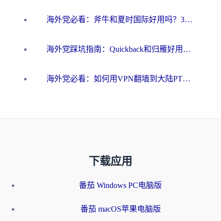
海外党必看：斧牛和夏时国际好用吗？3步选对回国加速器，无缝刷国内资源
海外党踩坑指南：Quickback和归雁好用吗？选对加速器才能无缝刷国内资源
海外党必看：如何用VPN翻墙到大陆PTT？一篇解决你所有回国加速痛点
下载应用
番茄 Windows PC电脑版
番茄 macOS苹果电脑版