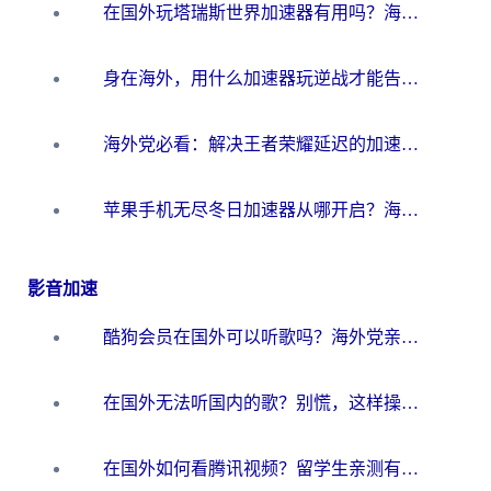
在国外玩塔瑞斯世界加速器有用吗？海外玩家亲测后的真实答案
身在海外，用什么加速器玩逆战才能告别延迟？
海外党必看：解决王者荣耀延迟的加速器终极指南——从EVE到猫和老鼠，一个工具全搞定
苹果手机无尽冬日加速器从哪开启？海外玩家的冬日生存指南
影音加速
酷狗会员在国外可以听歌吗？海外党亲测有效：3步解决音乐权限难题
在国外无法听国内的歌？别慌，这样操作就能畅听QQ音乐（附亲测加速器推荐）
在国外如何看腾讯视频？留学生亲测有效的回国加速方案