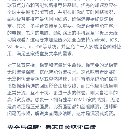
球节点分布和智能线路推荐是基础。优秀的加速器应在
全球主要城市部署节点，并能根据你的实时网络状况，
毫秒级智能推荐最优回国线路，确保连接始终快速稳
定。其次，多平台支持至关重要。你是否希望能在客厅
的电视、书房的电脑、通勤路上的手机甚至平板上无缝
切换观看？这就要求加速器必须全面支持Android、iOS、
Windows、macOS等系统，并且允许一人多端设备同时使
用，满足全家或室友共享的需求。
对于体育直播，稳定和流量是生命线。你需要的是稳定
无限流量保障，搭配智能分流技术。这意味着看比赛时
无需担忧流量耗尽或突然降速，同时智能系统能确保直
播数据走精选的回国影音加速专线，而其他应用流量则
正常分流，互不干扰。更进一步的体验，则来自独享的
高带宽资源。想象一下拥有独享100M带宽的感觉，无论
是高清还是蓝光画质，比赛画面都如丝般顺滑，进球瞬
间毫无卡顿，解说声音同步清晰，这才是沉浸式观赛。
安全与保障：看不见的坚实后盾