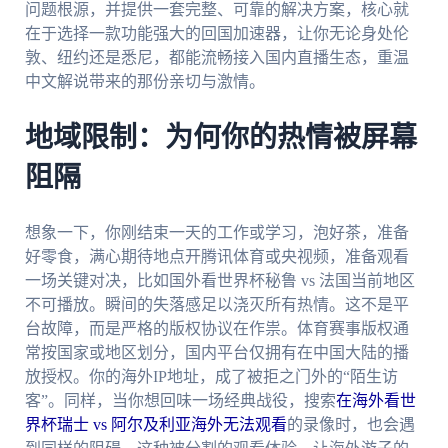
问题根源，并提供一套完整、可靠的解决方案，核心就
在于选择一款功能强大的回国加速器，让你无论身处伦
敦、纽约还是悉尼，都能流畅接入国内直播生态，重温
中文解说带来的那份亲切与激情。
地域限制：为何你的热情被屏幕
阻隔
想象一下，你刚结束一天的工作或学习，泡好茶，准备
好零食，满心期待地点开腾讯体育或央视频，准备观看
一场关键对决，比如国外看世界杯秘鲁 vs 法国当前地区
不可播放。瞬间的失落感足以浇灭所有热情。这不是平
台故障，而是严格的版权协议在作祟。体育赛事版权通
常按国家或地区划分，国内平台仅拥有在中国大陆的播
放授权。你的海外IP地址，成了被拒之门外的“陌生访
客”。同样，当你想回味一场经典战役，搜索
在海外看世
界杯瑞士 vs 阿尔及利亚海外无法观看
的录像时，也会遇