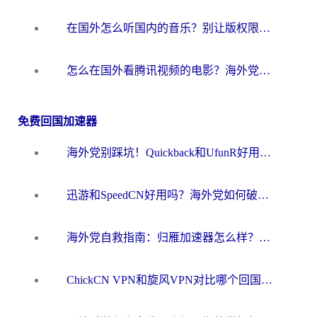
在国外怎么听国内的音乐？别让版权限制断了你的华语歌单
怎么在国外看腾讯视频的电影？海外党亲测有效的回国加速指南
免费回国加速器
海外党别踩坑！Quickback和UfunR好用吗？选对回国加速器才能无缝刷国内资源
迅游和SpeedCN好用吗？海外党如何破解那道看不见的墙
海外党自救指南：归雁加速器怎么样？教你避开坑实现国内资源无缝访问
ChickCN VPN和旋风VPN对比哪个回国效果更好？海外用户的选择困境与出路