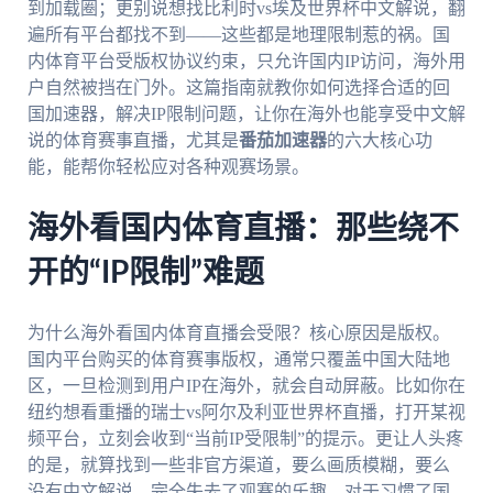
到加载圈；更别说想找比利时vs埃及世界杯中文解说，翻
遍所有平台都找不到——这些都是地理限制惹的祸。国
内体育平台受版权协议约束，只允许国内IP访问，海外用
户自然被挡在门外。这篇指南就教你如何选择合适的回
国加速器，解决IP限制问题，让你在海外也能享受中文解
说的体育赛事直播，尤其是
番茄加速器
的六大核心功
能，能帮你轻松应对各种观赛场景。
海外看国内体育直播：那些绕不
开的“IP限制”难题
为什么海外看国内体育直播会受限？核心原因是版权。
国内平台购买的体育赛事版权，通常只覆盖中国大陆地
区，一旦检测到用户IP在海外，就会自动屏蔽。比如你在
纽约想看重播的瑞士vs阿尔及利亚世界杯直播，打开某视
频平台，立刻会收到“当前IP受限制”的提示。更让人头疼
的是，就算找到一些非官方渠道，要么画质模糊，要么
没有中文解说，完全失去了观赛的乐趣。对于习惯了国