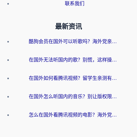
联系我们
最新资讯
酷狗会员在国外可以听歌吗？海外党亲测有效：3步解决音乐权限难题
在国外无法听国内的歌？别慌，这样操作就能畅听QQ音乐（附亲测加速器推荐）
在国外如何看腾讯视频？留学生亲测有效的回国加速方案
在国外怎么听国内的音乐？别让版权限制断了你的华语歌单
怎么在国外看腾讯视频的电影？海外党亲测有效的回国加速指南