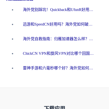
海外党别踩坑！Quickback和UfunR好用吗？选对回国加速器才能无缝刷国内资源
迅游和SpeedCN好用吗？海外党如何破解那道看不见的墙
海外党自救指南：归雁加速器怎么样？教你避开坑实现国内资源无缝访问
ChickCN VPN和旋风VPN对比哪个回国效果更好？海外用户的选择困境与出路
雷神手游和六毫秒哪个好？海外党如何真正解锁国内资源
下载应用