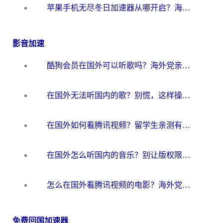
苹果手机无尽冬日加速器从哪开启？海外玩家的冬日生存指南
影音加速
酷狗会员在国外可以听歌吗？海外党亲测有效：3步解决音乐权限难题
在国外无法听国内的歌？别慌，这样操作就能畅听QQ音乐（附亲测加速器推荐）
在国外如何看腾讯视频？留学生亲测有效的回国加速方案
在国外怎么听国内的音乐？别让版权限制断了你的华语歌单
怎么在国外看腾讯视频的电影？海外党亲测有效的回国加速指南
免费回国加速器