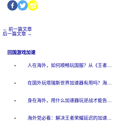
←
前一篇文章
后一篇文章
→
回国游戏加速
人在海外，如何顺畅玩国服？从《王者荣耀》到《云图计划》的加速器终极指南
在国外玩塔瑞斯世界加速器有用吗？海外玩家亲测后的真实答案
身在海外，用什么加速器玩逆战才能告别延迟？
海外党必看：解决王者荣耀延迟的加速器终极指南——从EVE到猫和老鼠，一个工具全搞定