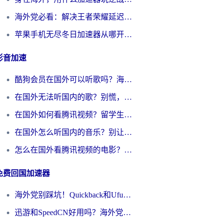
海外党必看：解决王者荣耀延迟的加速器终极指南——从EVE到猫和老鼠，一个工具全搞定
苹果手机无尽冬日加速器从哪开启？海外玩家的冬日生存指南
影音加速
酷狗会员在国外可以听歌吗？海外党亲测有效：3步解决音乐权限难题
在国外无法听国内的歌？别慌，这样操作就能畅听QQ音乐（附亲测加速器推荐）
在国外如何看腾讯视频？留学生亲测有效的回国加速方案
在国外怎么听国内的音乐？别让版权限制断了你的华语歌单
怎么在国外看腾讯视频的电影？海外党亲测有效的回国加速指南
免费回国加速器
海外党别踩坑！Quickback和UfunR好用吗？选对回国加速器才能无缝刷国内资源
迅游和SpeedCN好用吗？海外党如何破解那道看不见的墙