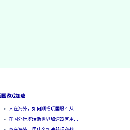
回国游戏加速
人在海外，如何顺畅玩国服？从《王者荣耀》到《云图计划》的加速器终极指南
在国外玩塔瑞斯世界加速器有用吗？海外玩家亲测后的真实答案
身在海外，用什么加速器玩逆战才能告别延迟？