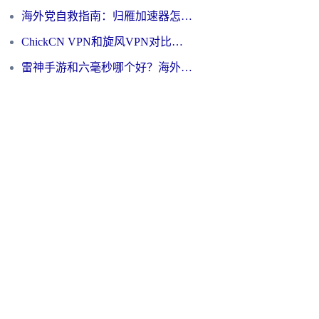
海外党自救指南：归雁加速器怎么样？教你避开坑实现国内资源无缝访问
ChickCN VPN和旋风VPN对比哪个回国效果更好？海外用户的选择困境与出路
雷神手游和六毫秒哪个好？海外党如何真正解锁国内资源