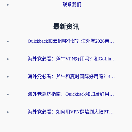
联系我们
最新资讯
Quickback和云帆哪个好？海外党2026亲测指南：选对加速器大陆工具，无缝刷国内剧玩国服
海外党必看：斧牛VPN好用吗？和GoLinkVPN对比哪个回国效果更好？
海外党必看：斧牛和夏时国际好用吗？3步选对回国加速器，无缝刷国内资源
海外党踩坑指南：Quickback和归雁好用吗？选对加速器才能无缝刷国内资源
海外党必看：如何用VPN翻墙到大陆PTT？一篇解决你所有回国加速痛点