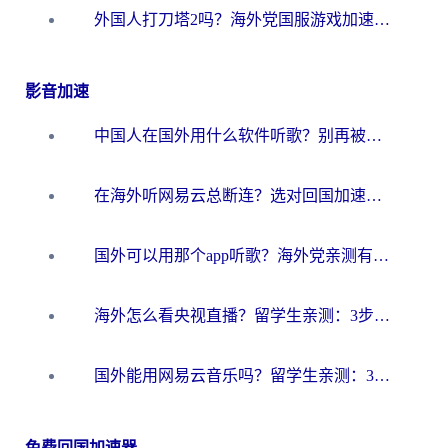
外国人打刀塔2吗？海外党国服游戏加速避坑全攻略
影音加速
中国人在国外用什么软件听歌？别再被地域限制卡脖子，这篇教你轻松解锁国内音乐库
在海外听网易云总断连？选对回国加速器，告别地区限制和卡顿
国外可以用那个app听歌？海外党亲测有效的回国加速方案，轻松听国内音乐听书
海外怎么看央视直播？留学生亲测：3步解决版权限制+追剧自由
国外能用网易云音乐吗？留学生亲测：3步解决海外听歌难题
免费回国加速器