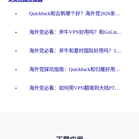
Quickback和云帆哪个好？海外党2026亲测指南：选对加速器大陆工具，无缝刷国内剧玩国服
海外党必看：斧牛VPN好用吗？和GoLinkVPN对比哪个回国效果更好？
海外党必看：斧牛和夏时国际好用吗？3步选对回国加速器，无缝刷国内资源
海外党踩坑指南：Quickback和归雁好用吗？选对加速器才能无缝刷国内资源
海外党必看：如何用VPN翻墙到大陆PTT？一篇解决你所有回国加速痛点