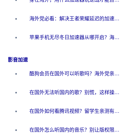
海外党必看：解决王者荣耀延迟的加速器终极指南——从EVE到猫和老鼠，一个工具全搞定
苹果手机无尽冬日加速器从哪开启？海外玩家的冬日生存指南
影音加速
酷狗会员在国外可以听歌吗？海外党亲测有效：3步解决音乐权限难题
在国外无法听国内的歌？别慌，这样操作就能畅听QQ音乐（附亲测加速器推荐）
在国外如何看腾讯视频？留学生亲测有效的回国加速方案
在国外怎么听国内的音乐？别让版权限制断了你的华语歌单