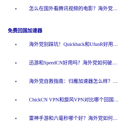
怎么在国外看腾讯视频的电影？海外党亲测有效的回国加速指南
免费回国加速器
海外党别踩坑！Quickback和UfunR好用吗？选对回国加速器才能无缝刷国内资源
迅游和SpeedCN好用吗？海外党如何破解那道看不见的墙
海外党自救指南：归雁加速器怎么样？教你避开坑实现国内资源无缝访问
ChickCN VPN和旋风VPN对比哪个回国效果更好？海外用户的选择困境与出路
雷神手游和六毫秒哪个好？海外党如何真正解锁国内资源