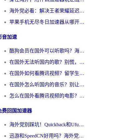
海外党必看：解决王者荣耀延迟的加速器终极指南——从EVE到猫和老鼠，一个工具全搞定
苹果手机无尽冬日加速器从哪开启？海外玩家的冬日生存指南
影音加速
酷狗会员在国外可以听歌吗？海外党亲测有效：3步解决音乐权限难题
在国外无法听国内的歌？别慌，这样操作就能畅听QQ音乐（附亲测加速器推荐）
在国外如何看腾讯视频？留学生亲测有效的回国加速方案
在国外怎么听国内的音乐？别让版权限制断了你的华语歌单
怎么在国外看腾讯视频的电影？海外党亲测有效的回国加速指南
免费回国加速器
海外党别踩坑！Quickback和UfunR好用吗？选对回国加速器才能无缝刷国内资源
迅游和SpeedCN好用吗？海外党如何破解那道看不见的墙