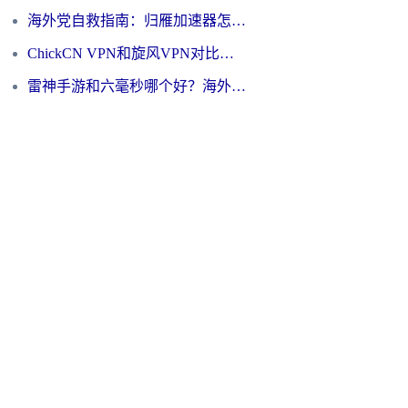
海外党自救指南：归雁加速器怎么样？教你避开坑实现国内资源无缝访问
ChickCN VPN和旋风VPN对比哪个回国效果更好？海外用户的选择困境与出路
雷神手游和六毫秒哪个好？海外党如何真正解锁国内资源