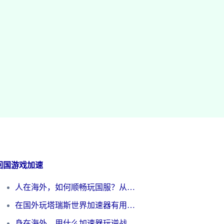
回国游戏加速
人在海外，如何顺畅玩国服？从《王者荣耀》到《云图计划》的加速器终极指南
在国外玩塔瑞斯世界加速器有用吗？海外玩家亲测后的真实答案
身在海外，用什么加速器玩逆战才能告别延迟？