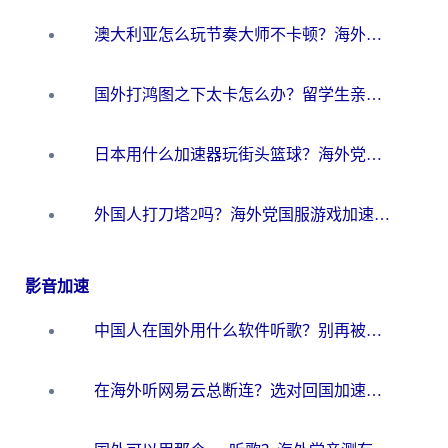
澳大利亚怎么玩节奏大师不卡顿？海外党国服游戏加速终极指南
国外打鸿图之下太卡怎么办？留学生亲测有效的国服游戏加速方案
日本用什么加速器玩街头篮球？海外党国服游戏不卡顿的终极攻略
外国人打刀塔2吗？海外党国服游戏加速避坑全攻略
影音加速
中国人在国外用什么软件听歌？别再被地域限制卡脖子，这篇教你轻松解锁国内音乐库
在海外听网易云总断连？选对回国加速器，告别地区限制和卡顿