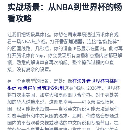
实战场景：从NBA到世界杯的畅
看攻略
让我们把场景具体化。你想在周末早晨通过腾讯体育观
看一场NBA焦点战。打开
番茄加速器
，连接“智能推荐”
的回国线路。几秒后，你的设备IP已显示在国内。此时再
打开腾讯体育App，你会发现所有直播和点播内容都已解
锁，熟悉的解说声音再次响起。整个操作过程简单直
接，没有复杂的设置。
另一个更典型的场景，是处理像
在海外看世界杯直播阿
根廷 vs 佛得角当前IP受限制
这类问题。2026年，世界杯
将首次由美国、加拿大和墨西哥联合举办。对于身处美
加的华人球迷来说，这既是幸事——可以亲临现场氛
围，也可能带来烦恼——当地英文解说可能无法满足你
对赛事细节和中文氛围的渴求。届时，你依然会想通过
国内的平台观看央视或咪咕的中文解说和专题节目。提
前备好一个像
番茄加速器
这样可靠的工具，就能完美应