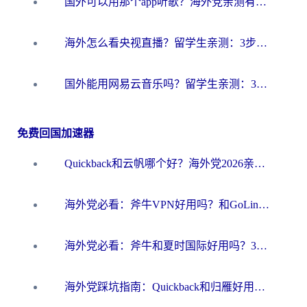
国外可以用那个app听歌？海外党亲测有效的回国加速方案，轻松听国内音乐听书
海外怎么看央视直播？留学生亲测：3步解决版权限制+追剧自由
国外能用网易云音乐吗？留学生亲测：3步解决海外听歌难题
免费回国加速器
Quickback和云帆哪个好？海外党2026亲测指南：选对加速器大陆工具，无缝刷国内剧玩国服
海外党必看：斧牛VPN好用吗？和GoLinkVPN对比哪个回国效果更好？
海外党必看：斧牛和夏时国际好用吗？3步选对回国加速器，无缝刷国内资源
海外党踩坑指南：Quickback和归雁好用吗？选对加速器才能无缝刷国内资源