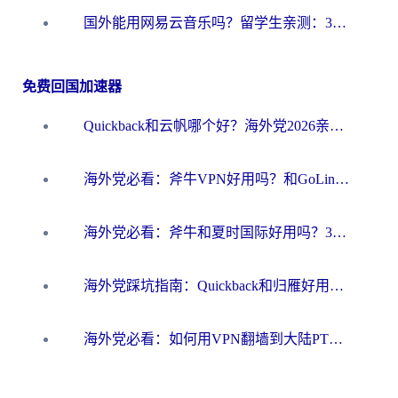
国外能用网易云音乐吗？留学生亲测：3步解决海外听歌难题
免费回国加速器
Quickback和云帆哪个好？海外党2026亲测指南：选对加速器大陆工具，无缝刷国内剧玩国服
海外党必看：斧牛VPN好用吗？和GoLinkVPN对比哪个回国效果更好？
海外党必看：斧牛和夏时国际好用吗？3步选对回国加速器，无缝刷国内资源
海外党踩坑指南：Quickback和归雁好用吗？选对加速器才能无缝刷国内资源
海外党必看：如何用VPN翻墙到大陆PTT？一篇解决你所有回国加速痛点