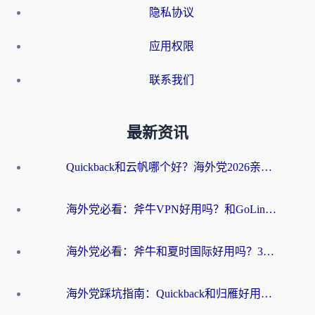
隐私协议
应用权限
联系我们
最新资讯
Quickback和云帆哪个好？海外党2026亲测指南：选对加速器大陆工具，无缝刷国内剧玩国服
海外党必看：斧牛VPN好用吗？和GoLinkVPN对比哪个回国效果更好？
海外党必看：斧牛和夏时国际好用吗？3步选对回国加速器，无缝刷国内资源
海外党踩坑指南：Quickback和归雁好用吗？选对加速器才能无缝刷国内资源