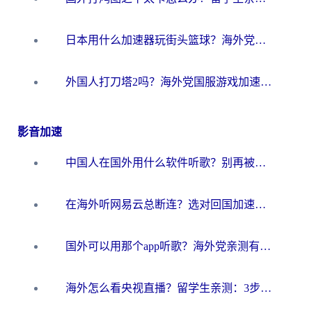
日本用什么加速器玩街头篮球？海外党国服游戏不卡顿的终极攻略
外国人打刀塔2吗？海外党国服游戏加速避坑全攻略
影音加速
中国人在国外用什么软件听歌？别再被地域限制卡脖子，这篇教你轻松解锁国内音乐库
在海外听网易云总断连？选对回国加速器，告别地区限制和卡顿
国外可以用那个app听歌？海外党亲测有效的回国加速方案，轻松听国内音乐听书
海外怎么看央视直播？留学生亲测：3步解决版权限制+追剧自由