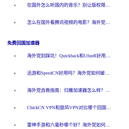
在国外怎么听国内的音乐？别让版权限制断了你的华语歌单
怎么在国外看腾讯视频的电影？海外党亲测有效的回国加速指南
免费回国加速器
海外党别踩坑！Quickback和UfunR好用吗？选对回国加速器才能无缝刷国内资源
迅游和SpeedCN好用吗？海外党如何破解那道看不见的墙
海外党自救指南：归雁加速器怎么样？教你避开坑实现国内资源无缝访问
ChickCN VPN和旋风VPN对比哪个回国效果更好？海外用户的选择困境与出路
雷神手游和六毫秒哪个好？海外党如何真正解锁国内资源