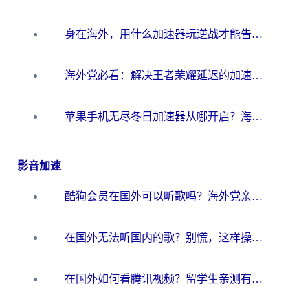
身在海外，用什么加速器玩逆战才能告别延迟？
海外党必看：解决王者荣耀延迟的加速器终极指南——从EVE到猫和老鼠，一个工具全搞定
苹果手机无尽冬日加速器从哪开启？海外玩家的冬日生存指南
影音加速
酷狗会员在国外可以听歌吗？海外党亲测有效：3步解决音乐权限难题
在国外无法听国内的歌？别慌，这样操作就能畅听QQ音乐（附亲测加速器推荐）
在国外如何看腾讯视频？留学生亲测有效的回国加速方案