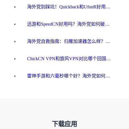
海外党别踩坑！Quickback和UfunR好用吗？选对回国加速器才能无缝刷国内资源
迅游和SpeedCN好用吗？海外党如何破解那道看不见的墙
海外党自救指南：归雁加速器怎么样？教你避开坑实现国内资源无缝访问
ChickCN VPN和旋风VPN对比哪个回国效果更好？海外用户的选择困境与出路
雷神手游和六毫秒哪个好？海外党如何真正解锁国内资源
下载应用