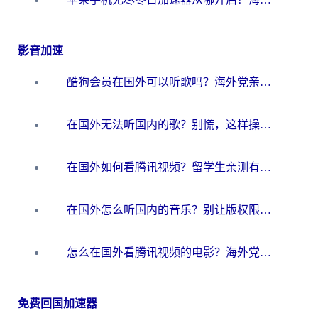
影音加速
酷狗会员在国外可以听歌吗？海外党亲测有效：3步解决音乐权限难题
在国外无法听国内的歌？别慌，这样操作就能畅听QQ音乐（附亲测加速器推荐）
在国外如何看腾讯视频？留学生亲测有效的回国加速方案
在国外怎么听国内的音乐？别让版权限制断了你的华语歌单
怎么在国外看腾讯视频的电影？海外党亲测有效的回国加速指南
免费回国加速器