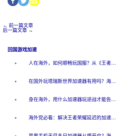
←
前一篇文章
后一篇文章
→
回国游戏加速
人在海外，如何顺畅玩国服？从《王者荣耀》到《云图计划》的加速器终极指南
在国外玩塔瑞斯世界加速器有用吗？海外玩家亲测后的真实答案
身在海外，用什么加速器玩逆战才能告别延迟？
海外党必看：解决王者荣耀延迟的加速器终极指南——从EVE到猫和老鼠，一个工具全搞定
苹果手机无尽冬日加速器从哪开启？海外玩家的冬日生存指南