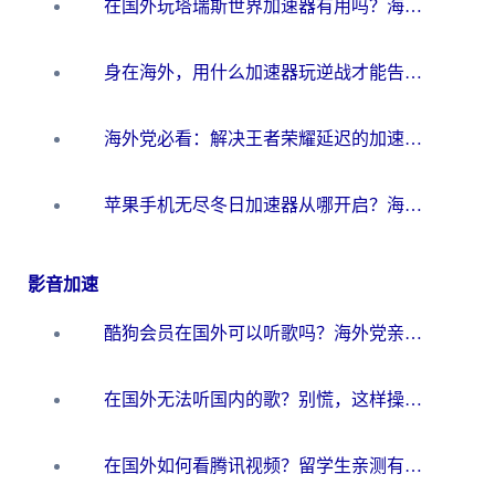
在国外玩塔瑞斯世界加速器有用吗？海外玩家亲测后的真实答案
身在海外，用什么加速器玩逆战才能告别延迟？
海外党必看：解决王者荣耀延迟的加速器终极指南——从EVE到猫和老鼠，一个工具全搞定
苹果手机无尽冬日加速器从哪开启？海外玩家的冬日生存指南
影音加速
酷狗会员在国外可以听歌吗？海外党亲测有效：3步解决音乐权限难题
在国外无法听国内的歌？别慌，这样操作就能畅听QQ音乐（附亲测加速器推荐）
在国外如何看腾讯视频？留学生亲测有效的回国加速方案