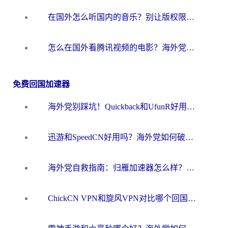
在国外怎么听国内的音乐？别让版权限制断了你的华语歌单
怎么在国外看腾讯视频的电影？海外党亲测有效的回国加速指南
免费回国加速器
海外党别踩坑！Quickback和UfunR好用吗？选对回国加速器才能无缝刷国内资源
迅游和SpeedCN好用吗？海外党如何破解那道看不见的墙
海外党自救指南：归雁加速器怎么样？教你避开坑实现国内资源无缝访问
ChickCN VPN和旋风VPN对比哪个回国效果更好？海外用户的选择困境与出路