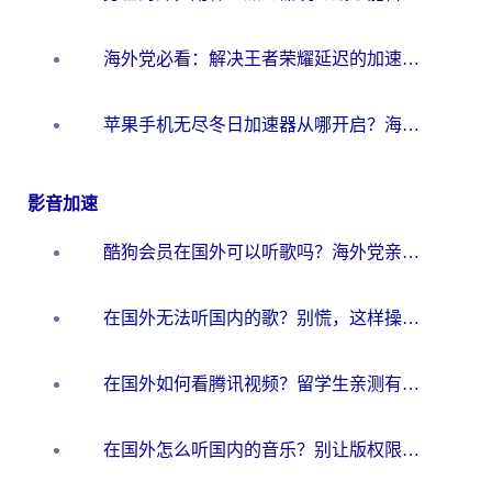
海外党必看：解决王者荣耀延迟的加速器终极指南——从EVE到猫和老鼠，一个工具全搞定
苹果手机无尽冬日加速器从哪开启？海外玩家的冬日生存指南
影音加速
酷狗会员在国外可以听歌吗？海外党亲测有效：3步解决音乐权限难题
在国外无法听国内的歌？别慌，这样操作就能畅听QQ音乐（附亲测加速器推荐）
在国外如何看腾讯视频？留学生亲测有效的回国加速方案
在国外怎么听国内的音乐？别让版权限制断了你的华语歌单