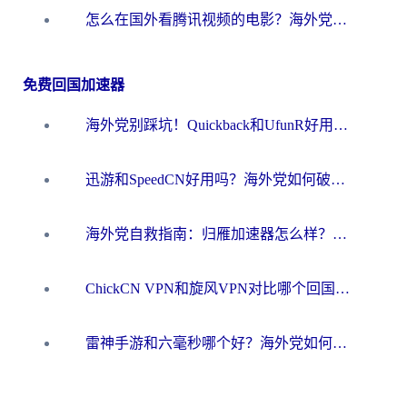
怎么在国外看腾讯视频的电影？海外党亲测有效的回国加速指南
免费回国加速器
海外党别踩坑！Quickback和UfunR好用吗？选对回国加速器才能无缝刷国内资源
迅游和SpeedCN好用吗？海外党如何破解那道看不见的墙
海外党自救指南：归雁加速器怎么样？教你避开坑实现国内资源无缝访问
ChickCN VPN和旋风VPN对比哪个回国效果更好？海外用户的选择困境与出路
雷神手游和六毫秒哪个好？海外党如何真正解锁国内资源