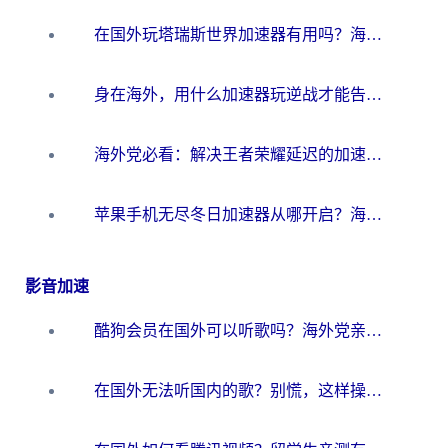
在国外玩塔瑞斯世界加速器有用吗？海外玩家亲测后的真实答案
身在海外，用什么加速器玩逆战才能告别延迟？
海外党必看：解决王者荣耀延迟的加速器终极指南——从EVE到猫和老鼠，一个工具全搞定
苹果手机无尽冬日加速器从哪开启？海外玩家的冬日生存指南
影音加速
酷狗会员在国外可以听歌吗？海外党亲测有效：3步解决音乐权限难题
在国外无法听国内的歌？别慌，这样操作就能畅听QQ音乐（附亲测加速器推荐）