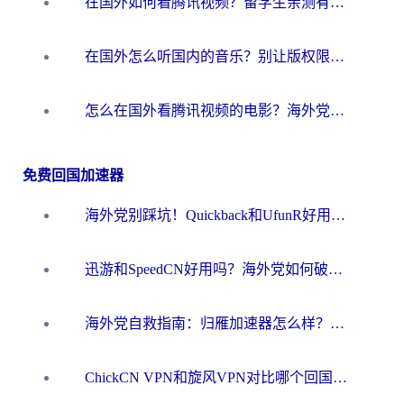
在国外如何看腾讯视频？留学生亲测有效的回国加速方案
在国外怎么听国内的音乐？别让版权限制断了你的华语歌单
怎么在国外看腾讯视频的电影？海外党亲测有效的回国加速指南
免费回国加速器
海外党别踩坑！Quickback和UfunR好用吗？选对回国加速器才能无缝刷国内资源
迅游和SpeedCN好用吗？海外党如何破解那道看不见的墙
海外党自救指南：归雁加速器怎么样？教你避开坑实现国内资源无缝访问
ChickCN VPN和旋风VPN对比哪个回国效果更好？海外用户的选择困境与出路