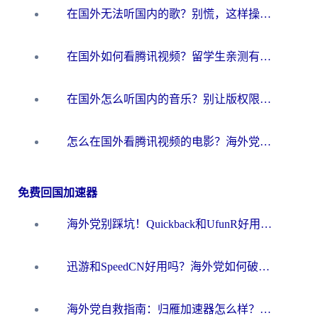
在国外无法听国内的歌？别慌，这样操作就能畅听QQ音乐（附亲测加速器推荐）
在国外如何看腾讯视频？留学生亲测有效的回国加速方案
在国外怎么听国内的音乐？别让版权限制断了你的华语歌单
怎么在国外看腾讯视频的电影？海外党亲测有效的回国加速指南
免费回国加速器
海外党别踩坑！Quickback和UfunR好用吗？选对回国加速器才能无缝刷国内资源
迅游和SpeedCN好用吗？海外党如何破解那道看不见的墙
海外党自救指南：归雁加速器怎么样？教你避开坑实现国内资源无缝访问