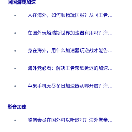
回国游戏加速
人在海外，如何顺畅玩国服？从《王者荣耀》到《云图计划》的加速器终极指南
在国外玩塔瑞斯世界加速器有用吗？海外玩家亲测后的真实答案
身在海外，用什么加速器玩逆战才能告别延迟？
海外党必看：解决王者荣耀延迟的加速器终极指南——从EVE到猫和老鼠，一个工具全搞定
苹果手机无尽冬日加速器从哪开启？海外玩家的冬日生存指南
影音加速
酷狗会员在国外可以听歌吗？海外党亲测有效：3步解决音乐权限难题