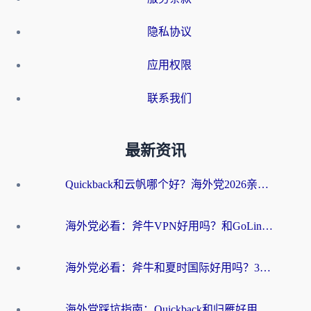
隐私协议
应用权限
联系我们
最新资讯
Quickback和云帆哪个好？海外党2026亲测指南：选对加速器大陆工具，无缝刷国内剧玩国服
海外党必看：斧牛VPN好用吗？和GoLinkVPN对比哪个回国效果更好？
海外党必看：斧牛和夏时国际好用吗？3步选对回国加速器，无缝刷国内资源
海外党踩坑指南：Quickback和归雁好用吗？选对加速器才能无缝刷国内资源