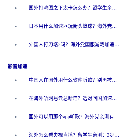
国外打鸿图之下太卡怎么办？留学生亲测有效的国服游戏加速方案
日本用什么加速器玩街头篮球？海外党国服游戏不卡顿的终极攻略
外国人打刀塔2吗？海外党国服游戏加速避坑全攻略
影音加速
中国人在国外用什么软件听歌？别再被地域限制卡脖子，这篇教你轻松解锁国内音乐库
在海外听网易云总断连？选对回国加速器，告别地区限制和卡顿
国外可以用那个app听歌？海外党亲测有效的回国加速方案，轻松听国内音乐听书
海外怎么看央视直播？留学生亲测：3步解决版权限制+追剧自由