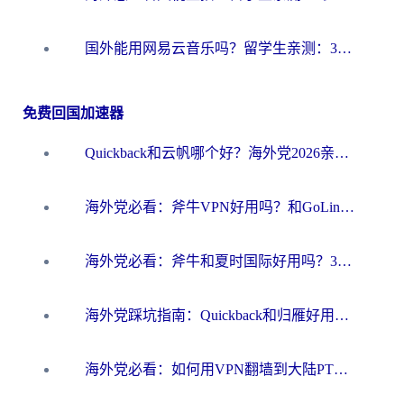
国外能用网易云音乐吗？留学生亲测：3步解决海外听歌难题
免费回国加速器
Quickback和云帆哪个好？海外党2026亲测指南：选对加速器大陆工具，无缝刷国内剧玩国服
海外党必看：斧牛VPN好用吗？和GoLinkVPN对比哪个回国效果更好？
海外党必看：斧牛和夏时国际好用吗？3步选对回国加速器，无缝刷国内资源
海外党踩坑指南：Quickback和归雁好用吗？选对加速器才能无缝刷国内资源
海外党必看：如何用VPN翻墙到大陆PTT？一篇解决你所有回国加速痛点