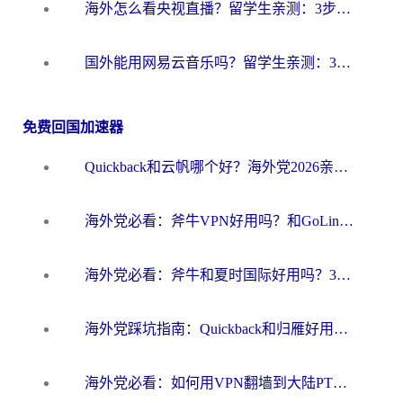
海外怎么看央视直播？留学生亲测：3步解决版权限制+追剧自由
国外能用网易云音乐吗？留学生亲测：3步解决海外听歌难题
免费回国加速器
Quickback和云帆哪个好？海外党2026亲测指南：选对加速器大陆工具，无缝刷国内剧玩国服
海外党必看：斧牛VPN好用吗？和GoLinkVPN对比哪个回国效果更好？
海外党必看：斧牛和夏时国际好用吗？3步选对回国加速器，无缝刷国内资源
海外党踩坑指南：Quickback和归雁好用吗？选对加速器才能无缝刷国内资源
海外党必看：如何用VPN翻墙到大陆PTT？一篇解决你所有回国加速痛点