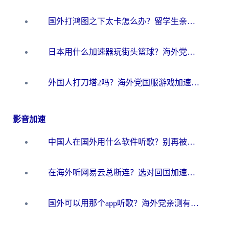
国外打鸿图之下太卡怎么办？留学生亲测有效的国服游戏加速方案
日本用什么加速器玩街头篮球？海外党国服游戏不卡顿的终极攻略
外国人打刀塔2吗？海外党国服游戏加速避坑全攻略
影音加速
中国人在国外用什么软件听歌？别再被地域限制卡脖子，这篇教你轻松解锁国内音乐库
在海外听网易云总断连？选对回国加速器，告别地区限制和卡顿
国外可以用那个app听歌？海外党亲测有效的回国加速方案，轻松听国内音乐听书