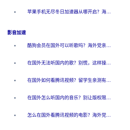
苹果手机无尽冬日加速器从哪开启？海外玩家的冬日生存指南
影音加速
酷狗会员在国外可以听歌吗？海外党亲测有效：3步解决音乐权限难题
在国外无法听国内的歌？别慌，这样操作就能畅听QQ音乐（附亲测加速器推荐）
在国外如何看腾讯视频？留学生亲测有效的回国加速方案
在国外怎么听国内的音乐？别让版权限制断了你的华语歌单
怎么在国外看腾讯视频的电影？海外党亲测有效的回国加速指南