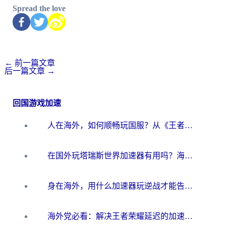
Spread the love
←
前一篇文章
后一篇文章
→
回国游戏加速
人在海外，如何顺畅玩国服？从《王者荣耀》到《云图计划》的加速器终极指南
在国外玩塔瑞斯世界加速器有用吗？海外玩家亲测后的真实答案
身在海外，用什么加速器玩逆战才能告别延迟？
海外党必看：解决王者荣耀延迟的加速器终极指南——从EVE到猫和老鼠，一个工具全搞定