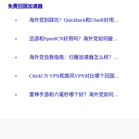
免费回国加速器
海外党别踩坑！Quickback和UfunR好用吗？选对回国加速器才能无缝刷国内资源
迅游和SpeedCN好用吗？海外党如何破解那道看不见的墙
海外党自救指南：归雁加速器怎么样？教你避开坑实现国内资源无缝访问
ChickCN VPN和旋风VPN对比哪个回国效果更好？海外用户的选择困境与出路
雷神手游和六毫秒哪个好？海外党如何真正解锁国内资源