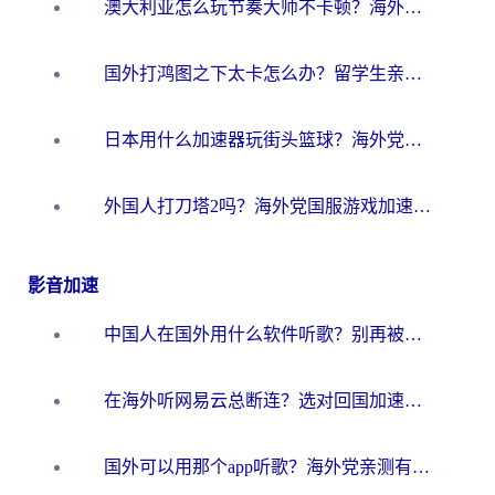
澳大利亚怎么玩节奏大师不卡顿？海外党国服游戏加速终极指南
国外打鸿图之下太卡怎么办？留学生亲测有效的国服游戏加速方案
日本用什么加速器玩街头篮球？海外党国服游戏不卡顿的终极攻略
外国人打刀塔2吗？海外党国服游戏加速避坑全攻略
影音加速
中国人在国外用什么软件听歌？别再被地域限制卡脖子，这篇教你轻松解锁国内音乐库
在海外听网易云总断连？选对回国加速器，告别地区限制和卡顿
国外可以用那个app听歌？海外党亲测有效的回国加速方案，轻松听国内音乐听书