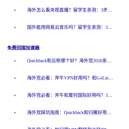
海外怎么看央视直播？留学生亲测：3步解决版权限制+追剧自由
国外能用网易云音乐吗？留学生亲测：3步解决海外听歌难题
免费回国加速器
Quickback和云帆哪个好？海外党2026亲测指南：选对加速器大陆工具，无缝刷国内剧玩国服
海外党必看：斧牛VPN好用吗？和GoLinkVPN对比哪个回国效果更好？
海外党必看：斧牛和夏时国际好用吗？3步选对回国加速器，无缝刷国内资源
海外党踩坑指南：Quickback和归雁好用吗？选对加速器才能无缝刷国内资源