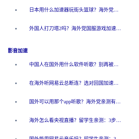
日本用什么加速器玩街头篮球？海外党国服游戏不卡顿的终极攻略
外国人打刀塔2吗？海外党国服游戏加速避坑全攻略
影音加速
中国人在国外用什么软件听歌？别再被地域限制卡脖子，这篇教你轻松解锁国内音乐库
在海外听网易云总断连？选对回国加速器，告别地区限制和卡顿
国外可以用那个app听歌？海外党亲测有效的回国加速方案，轻松听国内音乐听书
海外怎么看央视直播？留学生亲测：3步解决版权限制+追剧自由
国外能用网易云音乐吗？留学生亲测：3步解决海外听歌难题