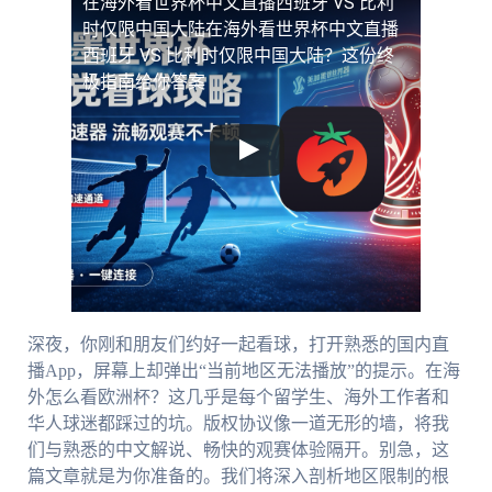
在海外看世界杯中文直播西班牙 VS 比利
时仅限中国大陆
在海外看世界杯中文直播
西班牙 VS 比利时仅限中国大陆？这份终
极指南给你答案
深夜，你刚和朋友们约好一起看球，打开熟悉的国内直
播App，屏幕上却弹出“当前地区无法播放”的提示。在海
外怎么看欧洲杯？这几乎是每个留学生、海外工作者和
华人球迷都踩过的坑。版权协议像一道无形的墙，将我
们与熟悉的中文解说、畅快的观赛体验隔开。别急，这
篇文章就是为你准备的。我们将深入剖析地区限制的根