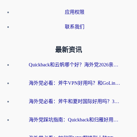
应用权限
联系我们
最新资讯
Quickback和云帆哪个好？海外党2026亲测指南：选对加速器大陆工具，无缝刷国内剧玩国服
海外党必看：斧牛VPN好用吗？和GoLinkVPN对比哪个回国效果更好？
海外党必看：斧牛和夏时国际好用吗？3步选对回国加速器，无缝刷国内资源
海外党踩坑指南：Quickback和归雁好用吗？选对加速器才能无缝刷国内资源