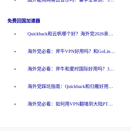
免费回国加速器
Quickback和云帆哪个好？海外党2026亲测指南：选对加速器大陆工具，无缝刷国内剧玩国服
海外党必看：斧牛VPN好用吗？和GoLinkVPN对比哪个回国效果更好？
海外党必看：斧牛和夏时国际好用吗？3步选对回国加速器，无缝刷国内资源
海外党踩坑指南：Quickback和归雁好用吗？选对加速器才能无缝刷国内资源
海外党必看：如何用VPN翻墙到大陆PTT？一篇解决你所有回国加速痛点