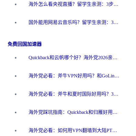
海外怎么看央视直播？留学生亲测：3步解决版权限制+追剧自由
国外能用网易云音乐吗？留学生亲测：3步解决海外听歌难题
免费回国加速器
Quickback和云帆哪个好？海外党2026亲测指南：选对加速器大陆工具，无缝刷国内剧玩国服
海外党必看：斧牛VPN好用吗？和GoLinkVPN对比哪个回国效果更好？
海外党必看：斧牛和夏时国际好用吗？3步选对回国加速器，无缝刷国内资源
海外党踩坑指南：Quickback和归雁好用吗？选对加速器才能无缝刷国内资源
海外党必看：如何用VPN翻墙到大陆PTT？一篇解决你所有回国加速痛点