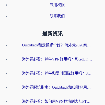
应用权限
联系我们
最新资讯
Quickback和云帆哪个好？海外党2026亲测指南：选对加速器大陆工具，无缝刷国内剧玩国服
海外党必看：斧牛VPN好用吗？和GoLinkVPN对比哪个回国效果更好？
海外党必看：斧牛和夏时国际好用吗？3步选对回国加速器，无缝刷国内资源
海外党踩坑指南：Quickback和归雁好用吗？选对加速器才能无缝刷国内资源
海外党必看：如何用VPN翻墙到大陆PTT？一篇解决你所有回国加速痛点