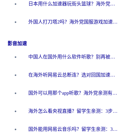
日本用什么加速器玩街头篮球？海外党国服游戏不卡顿的终极攻略
外国人打刀塔2吗？海外党国服游戏加速避坑全攻略
影音加速
中国人在国外用什么软件听歌？别再被地域限制卡脖子，这篇教你轻松解锁国内音乐库
在海外听网易云总断连？选对回国加速器，告别地区限制和卡顿
国外可以用那个app听歌？海外党亲测有效的回国加速方案，轻松听国内音乐听书
海外怎么看央视直播？留学生亲测：3步解决版权限制+追剧自由
国外能用网易云音乐吗？留学生亲测：3步解决海外听歌难题