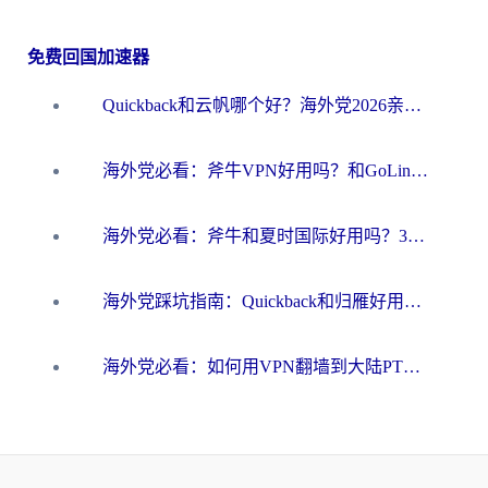
免费回国加速器
Quickback和云帆哪个好？海外党2026亲测指南：选对加速器大陆工具，无缝刷国内剧玩国服
海外党必看：斧牛VPN好用吗？和GoLinkVPN对比哪个回国效果更好？
海外党必看：斧牛和夏时国际好用吗？3步选对回国加速器，无缝刷国内资源
海外党踩坑指南：Quickback和归雁好用吗？选对加速器才能无缝刷国内资源
海外党必看：如何用VPN翻墙到大陆PTT？一篇解决你所有回国加速痛点