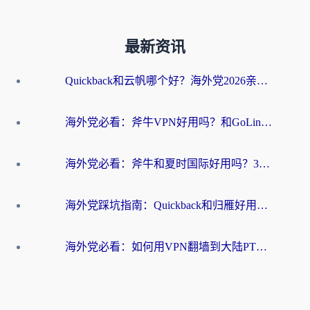
最新资讯
Quickback和云帆哪个好？海外党2026亲测指南：选对加速器大陆工具，无缝刷国内剧玩国服
海外党必看：斧牛VPN好用吗？和GoLinkVPN对比哪个回国效果更好？
海外党必看：斧牛和夏时国际好用吗？3步选对回国加速器，无缝刷国内资源
海外党踩坑指南：Quickback和归雁好用吗？选对加速器才能无缝刷国内资源
海外党必看：如何用VPN翻墙到大陆PTT？一篇解决你所有回国加速痛点