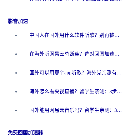
影音加速
中国人在国外用什么软件听歌？别再被地域限制卡脖子，这篇教你轻松解锁国内音乐库
在海外听网易云总断连？选对回国加速器，告别地区限制和卡顿
国外可以用那个app听歌？海外党亲测有效的回国加速方案，轻松听国内音乐听书
海外怎么看央视直播？留学生亲测：3步解决版权限制+追剧自由
国外能用网易云音乐吗？留学生亲测：3步解决海外听歌难题
免费回国加速器