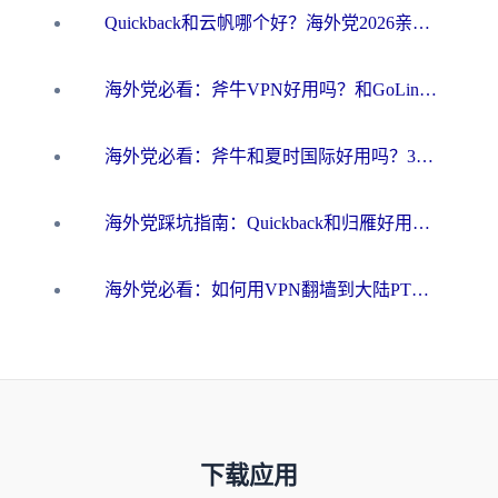
Quickback和云帆哪个好？海外党2026亲测指南：选对加速器大陆工具，无缝刷国内剧玩国服
海外党必看：斧牛VPN好用吗？和GoLinkVPN对比哪个回国效果更好？
海外党必看：斧牛和夏时国际好用吗？3步选对回国加速器，无缝刷国内资源
海外党踩坑指南：Quickback和归雁好用吗？选对加速器才能无缝刷国内资源
海外党必看：如何用VPN翻墙到大陆PTT？一篇解决你所有回国加速痛点
下载应用